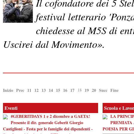
Il cofondatore dei 5 Ste
festival letterario 'Pon
chiedesse al M5S di ent
Uscirei dal Movimento».
Inizio
Prec
11
12
13
14
15
16
17
18
19
20
Succ
Fine
Eventi
Scuola e Lavo
#GEBERITDAYS 1 e 2 dicembre a GAETA!
LA PRINCI
Presente il dir. generale Geberit Giorgio
PREMIATA 
Castiglioni - Festa per le famiglie dei dipendenti -
POESIA PER G