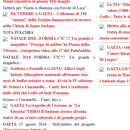
Stand espositivo in piazza XIX maggio
La TLC Tele
Geberit per “Gaeta si illumina con Favole di Luce”...
valore 5.000 
DA VEDERE A GAETA - Collezione di 150
Golfo - Tutte le 
"santini" della Vergine Immacolata in mostra
nella Chiesa di Santo Stefano
Diritto allo 
tratta di una
TOTA PULCHRA
stessa concezione
NATALE 2018...FORMIA C'E' !!! Un grande e
magnifico "Presepe di sabbia"in Piazza della
GAETA (video
Vittoria - Anteprima video alle 17 dal PalaSabbia
Centro Inter
NATALE 2018...FORMIA C'E'!!! Un grande e
Di Liegro"
magnifico...
Sculture e Fornelli a GAETA! Allievi degli
GAETA LICEO
Istituti Alberghieri nazionali offriranno una
torna in Piaz
serie di buffet artistici a tema. Al via la IV edizione
i battenti dopo l
di: Sciusci e Ciaramelle... Canti, luci e tradizioni
dalle città del Golfo ed Isole Ponziane
Sciusci e Ciaramelle... Canti, luci e...
GAETA La tragedia di Cicerone su "La
Favorita"VIDEO Il bastione storico diventa
teatro di un evento culturale e di grande pregio
GAETA 15 agosto 2018 - Nell'ambito del progetto
"Verso un parco letterio di...