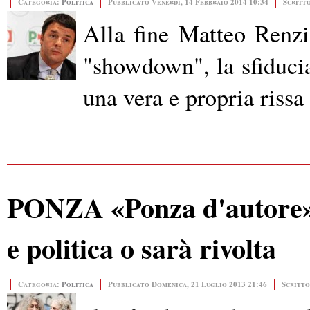
Categoria:
Politica
Pubblicato Venerdì, 14 Febbraio 2014 10:34
Scritt
Alla fine Matteo Renzi 
"showdown", la sfiducia
una vera e propria rissa
PONZA «Ponza d'autore»,
e politica o sarà rivolta
Categoria:
Politica
Pubblicato Domenica, 21 Luglio 2013 21:46
Scritto