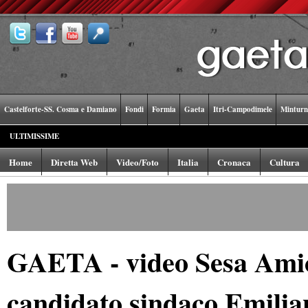
Castelforte-SS. Cosma e Damiano
Fondi
Formia
Gaeta
Itri-Campodimele
Minturn
ULTIMISSIME
Home
Diretta Web
Video/Foto
Italia
Cronaca
Cultura
GAETA - video Sesa Amici
candidato sindaco Emilian