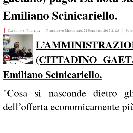
Emiliano Scinicariello.
Categoria:
Politica
Pubblicato Mercoledì, 22 Febbraio 2017 21:28
Scri
L’AMMINISTRAZ
(CITTADINO GAETAN
Emiliano Scinicariello.
"Cosa si nasconde dietro gli
dell’offerta economicamente pi