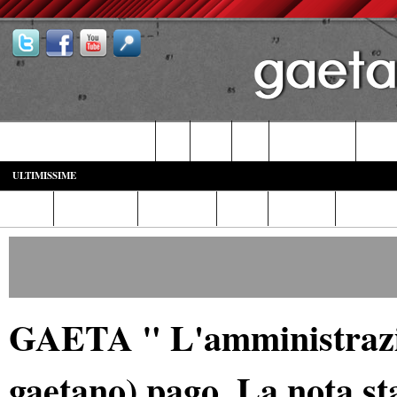
Castelforte-SS. Cosma e Damiano
Fondi
Formia
Gaeta
Itri-Campodimele
Minturn
ULTIMISSIME
Home
Diretta Web
Video/Foto
Italia
Cronaca
Cultura
GAETA " L'amministrazion
gaetano) pago. La nota s