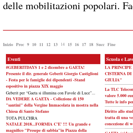
delle mobilitazioni popolari. Fac
Inizio
Prec
9
10
11
12
13
14
15
16
17
18
Succ
Fine
Eventi
Scuola e Lav
#GEBERITDAYS 1 e 2 dicembre a GAETA!
LA PRINCIPE
Presente il dir. generale Geberit Giorgio Castiglioni
CISTERNA DI
- Festa per le famiglie dei dipendenti -Stand
GIULIA"
espositivo in piazza XIX maggio
La TLC Telecom
Geberit per “Gaeta si illumina con Favole di Luce”...
valore 5.000 eur
DA VEDERE A GAETA - Collezione di 150
Tutte le info pe
"santini" della Vergine Immacolata in mostra nella
Chiesa di Santo Stefano
Diritto allo stu
tratta di una ve
TOTA PULCHRA
concezione di w
NATALE 2018...FORMIA C'E' !!! Un grande e
magnifico "Presepe di sabbia"in Piazza della