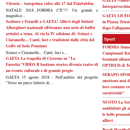
GAETA (video) 
Vittoria - Anteprima video alle 17 dal PalaSabbia
Interparrocchia
NATALE 2018...FORMIA C'E'!!! Un grande e
GAETA LICEO F
magnifico...
Sculture e Fornelli a GAETA! Allievi degli Istituti
in Piazza Triest
Alberghieri nazionali offriranno una serie di buffet
dopo l'allagam
artistici a tema. Al via la IV edizione di: Sciusci e
Sport
Ciaramelle... Canti, luci e tradizioni dalle città del
Golfo ed Isole Ponziane
FORMIA Siamo p
Sciusci e Ciaramelle... Canti, luci e...
Campionati Itali
GAETA La tragedia di Cicerone su "La
formiani allen
Favorita"VIDEO Il bastione storico diventa teatro di
OPTISUD di Te
un evento culturale e di grande pregio
SERAPO SPORT 
GAETA 15 agosto 2018 - Nell'ambito del progetto
smettono mai di
"Verso un parco letterio di...
loro costante cr
caratteriale"
NUOTO La Serap
soddisfatti gli 
le belle prestaz
allievi
Beach Handball