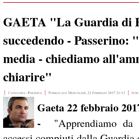
GAETA "La Guardia di F
succedendo - Passerino: 
media - chiediamo all'am
chiarire"
Categoria:
Politica
Pubblicato Mercoledì, 22 Febbraio 2017 21:13
Scri
Gaeta 22 febbraio 2017
-
"Apprendiamo da gio
accessi compiuti dalla Guardia 