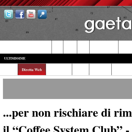
Castelforte-SS. Cosma e Damiano
Fondi
Formia
Gaeta
Itri-Campodimele
Minturn
ULTIMISSIME
Home
Diretta Web
Video/Foto
Italia
Cronaca
Cultura
...per non rischiare di ri
il “Coffee System Club” -