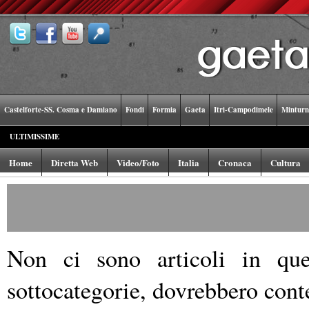
Castelforte-SS. Cosma e Damiano
Fondi
Formia
Gaeta
Itri-Campodimele
Minturn
ULTIMISSIME
Home
Diretta Web
Video/Foto
Italia
Cronaca
Cultura
Non ci sono articoli in ques
sottocategorie, dovrebbero conte