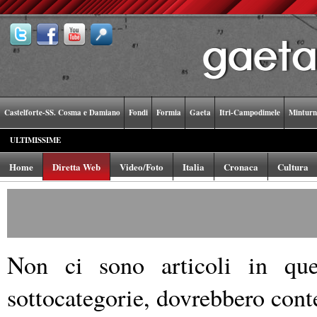
Castelforte-SS. Cosma e Damiano
Fondi
Formia
Gaeta
Itri-Campodimele
Minturn
ULTIMISSIME
Home
Diretta Web
Video/Foto
Italia
Cronaca
Cultura
Non ci sono articoli in ques
sottocategorie, dovrebbero conte