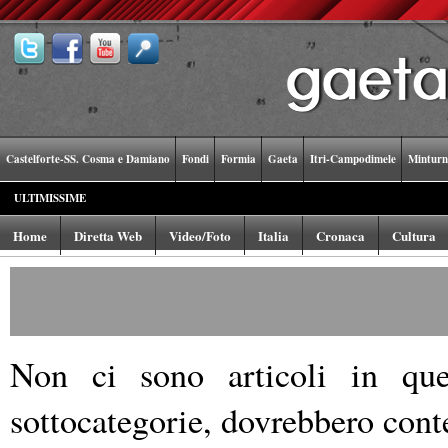
Castelforte-SS. Cosma e Damiano
Fondi
Formia
Gaeta
Itri-Campodimele
Minturn
ULTIMISSIME
Home
Diretta Web
Video/Foto
Italia
Cronaca
Cultura
Non ci sono articoli in ques
sottocategorie, dovrebbero conte