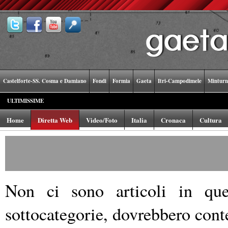
Castelforte-SS. Cosma e Damiano
Fondi
Formia
Gaeta
Itri-Campodimele
Minturn
ULTIMISSIME
Home
Diretta Web
Video/Foto
Italia
Cronaca
Cultura
Non ci sono articoli in ques
sottocategorie, dovrebbero conte