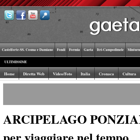
Castelforte-SS. Cosma e Damiano
Fondi
Formia
Gaeta
Itri-Campodimele
Minturn
ULTIMISSIME
Home
Diretta Web
Video/Foto
Italia
Cronaca
Cultura
ARCIPELAGO PONZIANO Ca
per viaggiare nel tempo