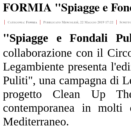
FORMIA "Spiagge e Fonda
Categoria:
Formia
Pubblicato Mercoledì, 22 Maggio 2019 17:22
Scritt
"
Spiagge e Fondali Pul
collaborazione con il Cir
Legambiente presenta l'ed
Puliti", una campagna di L
progetto Clean Up T
contemporanea in molti d
Mediterraneo.