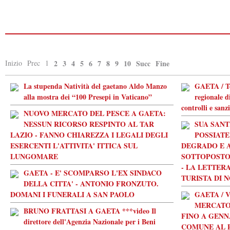
Inizio
Prec
1
2
3
4
5
6
7
8
9
10
Succ
Fine
La stupenda Natività del gaetano Aldo Manzo
GAETA / Te
alla mostra dei “100 Presepi in Vaticano”
regionale di
controlli e sanz
NUOVO MERCATO DEL PESCE A GAETA:
NESSUN RICORSO RESPINTO AL TAR
SUA SANT
LAZIO - FANNO CHIAREZZA I LEGALI DEGLI
POSSIATE
ESERCENTI L'ATTIVITA' ITTICA SUL
DEGRADO E A
LUNGOMARE
SOTTOPOSTO 
- LA LETTER
GAETA - E' SCOMPARSO L'EX SINDACO
TURISTA DI 
DELLA CITTA' - ANTONIO FRONZUTO.
DOMANI I FUNERALI A SAN PAOLO
GAETA / 
MERCATO 
BRUNO FRATTASI A GAETA ***video Il
FINO A GENN
direttore dell'Agenzia Nazionale per i Beni
COMUNE AL 