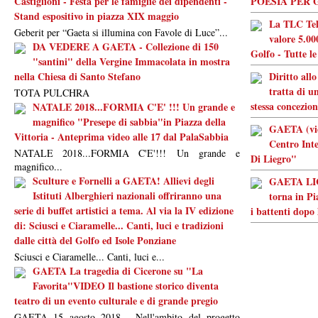
Castiglioni - Festa per le famiglie dei dipendenti -
POESIA PER 
Stand espositivo in piazza XIX maggio
La TLC Tel
Geberit per “Gaeta si illumina con Favole di Luce”...
valore 5.000
DA VEDERE A GAETA - Collezione di 150
Golfo - Tutte le
"santini" della Vergine Immacolata in mostra
nella Chiesa di Santo Stefano
Diritto all
tratta di u
TOTA PULCHRA
stessa concezio
NATALE 2018...FORMIA C'E' !!! Un grande e
magnifico "Presepe di sabbia"in Piazza della
GAETA (vid
Vittoria - Anteprima video alle 17 dal PalaSabbia
Centro Inte
NATALE 2018...FORMIA C'E'!!! Un grande e
Di Liegro"
magnifico...
Sculture e Fornelli a GAETA! Allievi degli
GAETA LIC
Istituti Alberghieri nazionali offriranno una
torna in Pi
serie di buffet artistici a tema. Al via la IV edizione
i battenti dopo
di: Sciusci e Ciaramelle... Canti, luci e tradizioni
dalle città del Golfo ed Isole Ponziane
Sciusci e Ciaramelle... Canti, luci e...
GAETA La tragedia di Cicerone su "La
Favorita"VIDEO Il bastione storico diventa
teatro di un evento culturale e di grande pregio
GAETA 15 agosto 2018 - Nell'ambito del progetto