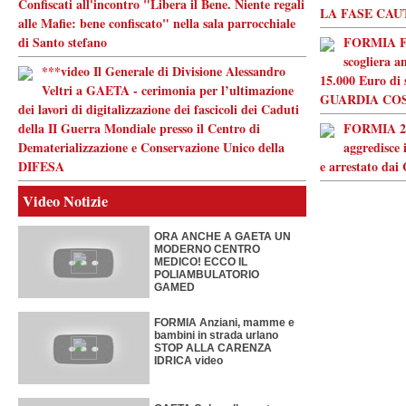
Confiscati all'incontro "Libera il Bene. Niente regali
LA FASE CA
alle Mafie: bene confiscato" nella sala parrocchiale
di Santo stefano
FORMIA Fer
scogliera a
***video Il Generale di Divisione Alessandro
15.000 Euro di 
Veltri a GAETA - cerimonia per l’ultimazione
GUARDIA COS
dei lavori di digitalizzazione dei fascicoli dei Caduti
della II Guerra Mondiale presso il Centro di
FORMIA 20e
Dematerializzazione e Conservazione Unico della
aggredisce 
DIFESA
e arrestato dai
Video Notizie
ORA ANCHE A GAETA UN
MODERNO CENTRO
MEDICO! ECCO IL
POLIAMBULATORIO
GAMED
FORMIA Anziani, mamme e
bambini in strada urlano
STOP ALLA CARENZA
IDRICA video