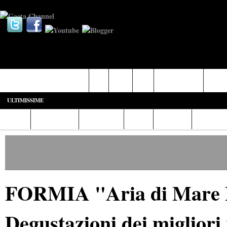
Castelforte-SS. Cosma e Damiano
Fondi
Formia
Gaeta
Itri-Campodimele
Minturn
ULTIMISSIME
Home
Diretta Web
Video/Foto
Italia
Cronaca
Cultura
FORMIA "Aria di Mare Pr
Degustazioni dei migliori 