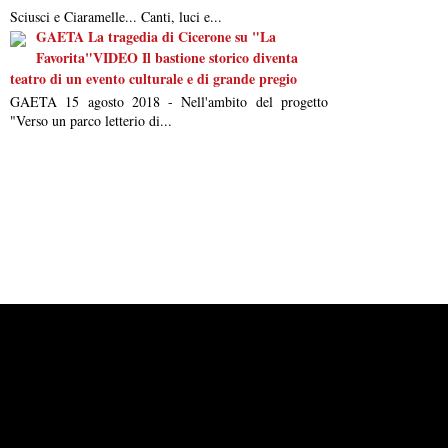
Sciusci e Ciaramelle... Canti, luci e...
GAETA La tragedia di Cicerone su "La
Favorita"VIDEO Il bastione storico diventa
teatro di un evento culturale e di grande pregio
GAETA 15 agosto 2018 - Nell'ambito del progetto
"Verso un parco letterio di...
Powered by
Carangelo