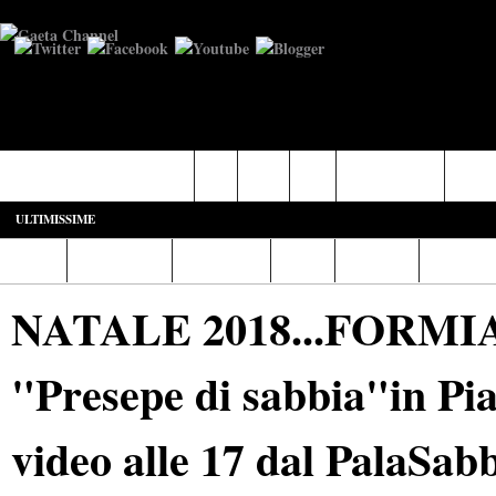
Castelforte-SS. Cosma e Damiano
Fondi
Formia
Gaeta
Itri-Campodimele
Minturn
ULTIMISSIME
Home
Diretta Web
Video/Foto
Italia
Cronaca
Cultura
NATALE 2018...FORMIA C
"Presepe di sabbia"in Pia
video alle 17 dal PalaSab