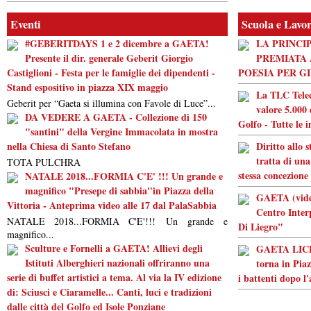
Eventi
Scuola e Lavo
#GEBERITDAYS 1 e 2 dicembre a GAETA!
LA PRINCI
Presente il dir. generale Geberit Giorgio
PREMIATA 
Castiglioni - Festa per le famiglie dei dipendenti -
POESIA PER G
Stand espositivo in piazza XIX maggio
La TLC Tele
Geberit per “Gaeta si illumina con Favole di Luce”...
valore 5.000 
DA VEDERE A GAETA - Collezione di 150
Golfo - Tutte le 
"santini" della Vergine Immacolata in mostra
nella Chiesa di Santo Stefano
Diritto allo 
tratta di una
TOTA PULCHRA
stessa concezione
NATALE 2018...FORMIA C'E' !!! Un grande e
magnifico "Presepe di sabbia"in Piazza della
GAETA (video
Vittoria - Anteprima video alle 17 dal PalaSabbia
Centro Inter
NATALE 2018...FORMIA C'E'!!! Un grande e
Di Liegro"
magnifico...
Sculture e Fornelli a GAETA! Allievi degli
GAETA LICEO
Istituti Alberghieri nazionali offriranno una
torna in Piaz
serie di buffet artistici a tema. Al via la IV edizione
i battenti dopo l
di: Sciusci e Ciaramelle... Canti, luci e tradizioni
dalle città del Golfo ed Isole Ponziane