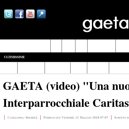
Castelforte-SS. Cosma e Damiano
Fondi
Formia
Gaeta
Itri-Campodimele
Minturn
ULTIMISSIME
Home
Diretta Web
Video/Foto
Italia
Cronaca
Cultura
GAETA (video) "Una nuov
Interparrocchiale Carita
Categoria:
Società
Pubblicato Venerdì, 11 Maggio 2018 07:07
Scritto 