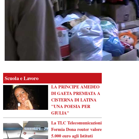
Scuola e Lavoro
LA PRINCIPE AMEDEO
DI GAETA PREMIATA A
CISTERNA DI LATINA
"UNA POESIA PER
GIULIA"
La TLC Telecomunicazioni
Formia Dona router valore
5.000 euro agli Istituti