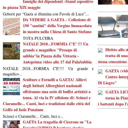
famiglie dei dipendenti -Stand espositivo
in piazza XIX maggio
Geberit per “Gaeta si illumina con Favole di Luce”...
DA VEDERE A GAETA - Collezione di
150 "santini" della Vergine Immacolata
in mostra nella Chiesa di Santo Stefano
TOTA PULCHRA
NATALE 2018...FORMIA C'E' !!! Un
Diritto allo 
grande e magnifico "Presepe di
tratta di una
sabbia"in Piazza della Vittoria -
stessa concezione
Anteprima video alle 17 dal PalaSabbia
NATALE 2018...FORMIA C'E'!!! Un grande e
GAETA (video
magnifico...
Centro Inter
Sculture e Fornelli a GAETA! Allievi
Di Liegro"
degli Istituti Alberghieri nazionali
offriranno una serie di buffet artistici a
GAETA LICEO
tema. Al via la IV edizione di: Sciusci e
torna in Piaz
Ciaramelle... Canti, luci e tradizioni dalle città del
i battenti dopo l
Golfo ed Isole Ponziane
Sciusci e Ciaramelle... Canti, luci e...
GAETA La tragedia di Cicerone su "La
Favorita"VIDEO Il bastione storico