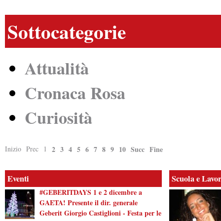
Sottocategorie
Attualità
Cronaca Rosa
Curiosità
Inizio
Prec
1
2
3
4
5
6
7
8
9
10
Succ
Fine
Eventi
Scuola e Lavo
#GEBERITDAYS 1 e 2 dicembre a
GAETA! Presente il dir. generale
Geberit Giorgio Castiglioni - Festa per le