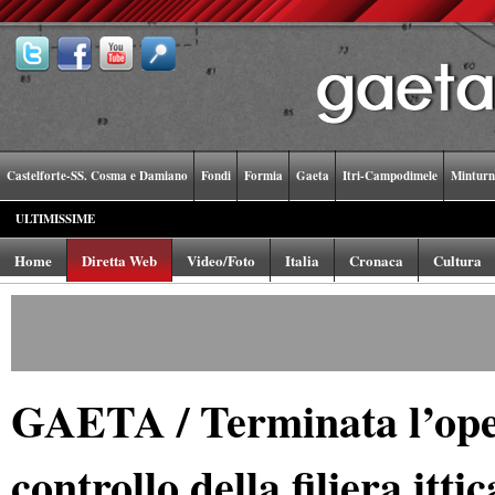
Castelforte-SS. Cosma e Damiano
Fondi
Formia
Gaeta
Itri-Campodimele
Minturn
ULTIMISSIME
Home
Diretta Web
Video/Foto
Italia
Cronaca
Cultura
GAETA / Terminata l’oper
controllo della filiera itti