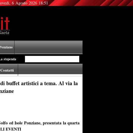
ovedì, 6 Agosto 2026 18:51
Ponziano
 Natività del gaetano Aldo Manzo alla mostra dei “100 Presepi in Vaticano”
14:34
NUOVO 
Contatti
i buffet artistici a tema. Al via la
onziane
 Golfo ed Isole Ponziane, presentata la quarta
LI EVENTI