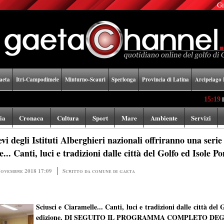
Gi
aeta
Itri-Campodimele
Minturno-Scauri
Sperlonga
Provincia di Latina
Arcipelago 
15:19
La stupenda
lia
Cronaca
Cultura
Sport
Mare
Ambiente
Servizi
 degli Istituti Alberghieri nazionali offriranno una serie d
... Canti, luci e tradizioni dalle città del Golfo ed Isole P
Novembre 2018 17:09
Scritto da comune di gaeta
Sciusci e Ciaramelle... Canti, luci e tradizioni dalle città del
edizione. DI SEGUITO IL PROGRAMMA COMPLETO DEG