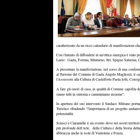
caratterizzato da un ricco calendario di manifestazioni
Con l'intento di diffondere in un'ottica sinergica è stato
Lazio: Gaeta, Formia, Minturno, Itri, Spigno Saturnia, 
A presentare la manifestazione, nel corso di una confere
al Turismo del Comune di Gaeta Angelo Magliozzi, il cap
l'Assessore alla Cultura di Castelforte Paola Iotti, Con
A fare gli onori di casa, in qualità di Comune capofila de
siamo tutti in sintonia e camminiamo insieme".
In apertura del suo intervento il Sindaco Mitrano porta
Turistico ribadendo "l'importanza di un progetto unitario 
potenzialità.
Sciusci e Ciaramelle è un evento dove nei nostri territori
più profonde dell'Arte, della Cultura e della Storia dell
abbraccia anche le isole di Ventotene e Ponza.