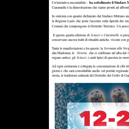
ha sottolineato il Sindaco 
Un'iniziativa encomiabile -
Ciaramelle è la dimostrazione che siamo pronti ad affronta
In sintonia con quanto dichiarato dal Sindaco Mitrano anc
la Regione Lazio che pone l'accento sulla tipicità dei s
Comuni che compongono il Distretto Turistico. Un perc
E questa quarta edizione di
Sciusci e Ciaramelle
si pre
conservano ancora tratti di ritualità antiche, vissute con
Tante le manifestazioni e tra queste: la
Serenata alla Verg
alla Madonna; le
Novene
che si celebrano all’alba dal 
organo antico; gli
Sciusci
, i canti tipici di questua in o
Ad ogni cerimonia è collegata la consumazione di cibi ritu
giorni e che sarà consultabile anche sul portale regionale 
storia, le tradizioni culturali del Distretto del Golfo di G