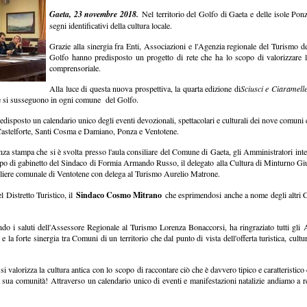
Gaeta, 23 novembre 2018.
Nel territorio del Golfo di Gaeta e delle isole Ponz
segni identificativi della cultura locale.
Grazie alla sinergia fra Enti, Associazioni e l'Agenzia regionale del Turismo
Golfo hanno predisposto un progetto di rete che ha lo scopo di valorizzare le
comprensoriale.
Alla luce di questa nuova prospettiva, la quarta edizione di
Sciusci e Ciaramell
 che si susseguono in ogni comune del Golfo.
 predisposto un calendario unico degli eventi devozionali, spettacolari e culturali dei nove comu
Castelforte, Santi Cosma e Damiano, Ponza e Ventotene.
nza stampa che si è svolta presso l'aula consiliare del Comune di Gaeta, gli Amministratori in
o di gabinetto del Sindaco di Formia Armando Russo, il delegato alla Cultura di Minturno Giu
sigliere comunale di Ventotene con delega al Turismo Aurelio Matrone.
Sindaco Cosmo Mitrano
l Distretto Turistico, il
che esprimendosi anche a nome degli altri C
ndo i saluti dell'Assessore Regionale al Turismo Lorenza Bonaccorsi, ha ringraziato tutti g
e la forte sinergia tra Comuni di un territorio che dal punto di vista dell'offerta turistica, c
 si valorizza la cultura antica con lo scopo di raccontare ciò che è davvero tipico e caratteristic
a sua comunità! Attraverso un calendario unico di eventi e manifestazioni natalizie andiamo a rea