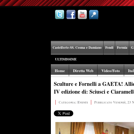
Castelforte-SS. Cosma e Damiano
Fondi
Formia
G
ULTIMISSIME
Home
Diretta Web
Video/Foto
Ita
Sculture e Fornelli a GAETA! Allievi
IV edizione di: Sciusci e Ciaramelle
Categoria:
Eventi
Pubblicato Venerdì, 23 