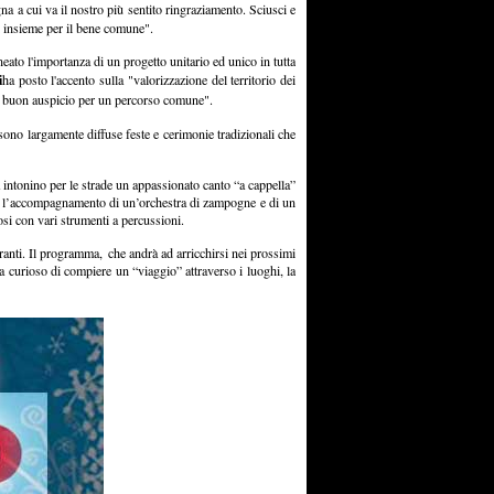
a a cui va il nostro più sentito ringraziamento. Sciusci e
ti insieme per il bene comune".
ato l'importanza di un progetto unitario ed unico in tutta
i
ha posto l'accento sulla "valorizzazione del territorio dei
 di buon auspicio per un percorso comune".
sono largamente diffuse feste e cerimonie tradizionali che
 intonino per le strade un appassionato canto “a cappella”
on l’accompagnamento di un’orchestra di zampogne e di un
osi con vari strumenti a percussioni.
oranti. Il programma, che andrà ad arricchirsi nei prossimi
sta curioso di compiere un “viaggio” attraverso i luoghi, la