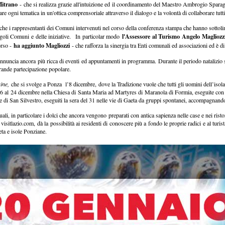
Mitrano
- che si realizza grazie all'intuizione ed il coordinamento del Maestro Ambrogio Sparagn
re ogni tematica in un'ottica comprensoriale attraverso il dialogo e la volontà di collaborare tut
he i rappresentanti dei Comuni intervenuti nel corso della conferenza stampa che hanno sottoline
l'Assessore al Turismo Angelo Magliozz
ingoli Comuni e delle iniziative. In particolar modo
ha aggiunto Magliozzi
orso -
- che rafforza la sinergia tra Enti comunali ed associazioni ed è
annuncia ancora più ricca di eventi ed appuntamenti in programma. Durante il periodo natalizio 
 grande partecipazione popolare.
ine,
che si svolge a Ponza l’8 dicembre, dove la Tradizione vuole che tutti gli uomini dell’isola
16 al 24 dicembre nella Chiesa di Santa Maria ad Martyres di Maranola di Formia, eseguite c
nore di San Silvestro, eseguiti la sera del 31 nelle vie di Gaeta da gruppi spontanei, accompagnand
ali, in particolare i dolci che ancora vengono preparati con antica sapienza nelle case e nei rist
visitlazio.com, dà la possibilità ai residenti di conoscere più a fondo le proprie radici e al turi
aeta e isole Ponziane.