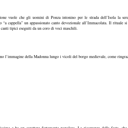
ione vuole che gli uomini di Ponza intonino per le strada dell’Isola la ser
 “a cappella” un appassionato canto devozionale all’Immacolata. Il rituale si
nti tipici eseguiti da un coro di voci maschili.
tano l’immagine della Madonna lungo i vicoli del borgo medievale, come ringraz
ssime e ha un carattere fortemente popolare. La ricorrenza della festa, che 