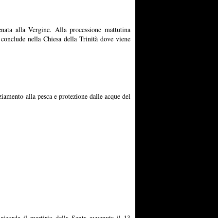
enata alla Vergine. Alla processione mattutina
 conclude nella Chiesa della Trinità dove viene
iamento alla pesca e protezione dalle acque del
ricorda il martirio della Santa avvenuta il 13