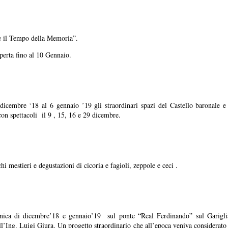
 e il Tempo della Memoria”.
erta fino al 10 Gennaio.
dicembre ‘18 al 6 gennaio ’19 gli straordinari spazi del Castello baronale e 
con spettacoli il 9 , 15, 16 e 29 dicembre.
chi mestieri e degustazioni di cicoria e fagioli, zeppole e ceci .
enica di dicembre’18 e gennaio’19 sul ponte “Real Ferdinando” sul Gariglia
ll’Ing. Luigi Giura. Un progetto straordinario che all’epoca veniva considerato