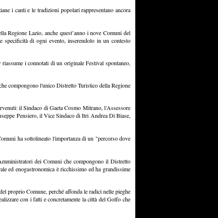
iane i canti e le tradizioni popolari rappresentano ancora
 della Regione Lazio, anche quest’anno i nove Comuni del
 specificità di ogni evento, inserendolo in un contesto
e
riassume i connotati di un originale Festival spontaneo,
ni che compongono l'unico Distretto Turistico della Regione
tervenuti: il Sindaco di Gaeta Cosmo Mitrano, l'Assessore
seppe Pensiero, il Vice Sindaco di Itri Andrea Di Biase,
omuni ha sottolineato l'importanza di un "percorso dove
li Amministratori dei Comuni che compongono il Distretto
ulturale ed enogastronomica è ricchissimo ed ha grandissime
o del proprio Comune, perché affonda le radici nelle pieghe
lizzare con i fatti e concretamente la città del Golfo che