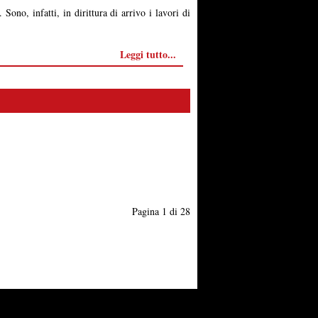
ono, infatti, in dirittura di arrivo i lavori di
Leggi tutto...
Pagina 1 di 28
reg.Tribunale di Latina n.2/2013
redazione@gaetachannel.it