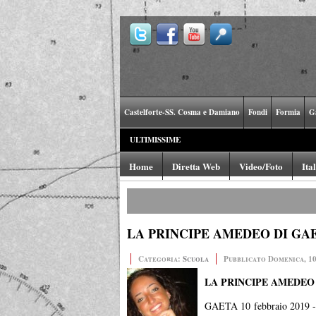
Castelforte-SS. Cosma e Damiano
Fondi
Formia
G
ULTIMISSIME
Home
Diretta Web
Video/Foto
Ita
LA PRINCIPE AMEDEO DI GAE
Categoria:
Scuola
Pubblicato Domenica, 10
LA PRINCIPE AMEDEO 
GAETA 10 febbraio 2019 - A