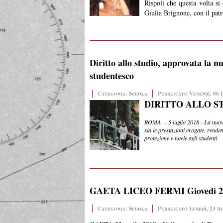
Rispoli che questa volta si
Giulia Brignone, con il pat
Diritto allo studio, approvata la nu
studentesco
Categoria:
Scuola
Pubblicato Venerdì, 06 
DIRITTO ALLO S
ROMA -
5 luglio 2018 - La nuov
sia le prestazioni erogate, rende
protezione e tutele agli studenti
GAETA LICEO FERMI Giovedi 26 apri
Categoria:
Scuola
Pubblicato Lunedì, 23 Ap