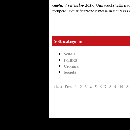
Gaeta, 4 settembre 2017.
Una scuola tutta nuov
recupero, riqualificazione e messa in sicurezza 
Sottocategorie
Scuola
Politica
Cronaca
Società
Inizio
Prec
1
2
3
4
5
6
7
8
9
10
S
Powered by
Carangelo