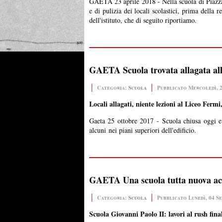
GAETA 23 aprile 2018 - Nella scuola di Piazza T
e di pulizia dei locali scolastici, prima della
dell'istituto, che di seguito riportiamo.
GAETA Scuola trovata allagata all'
Categoria:
Scuola
Pubblicato Mercoledì, 
Locali allagati, niente lezioni al Liceo Ferm
Gaeta 25 ottobre 2017 -
Scuola chiusa oggi e 
alcuni
nei piani superiori dell'edificio.
GAETA Una scuola tutta nuova acco
Categoria:
Scuola
Pubblicato Lunedì, 04 S
Scuola Giovanni Paolo II: lavori al rush fina