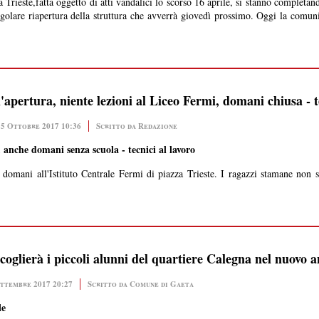
rieste,fatta oggetto di atti vandalici lo scorso 16 aprile, si stanno completando
 regolare riapertura della struttura che avverrà giovedì prossimo. Oggi la comuni
apertura, niente lezioni al Liceo Fermi, domani chiusa - te
25 Ottobre 2017 10:36
Scritto da Redazione
i, anche domani senza scuola - tecnici al lavoro
domani all'Istituto Centrale Fermi di piazza Trieste. I ragazzi stamane non s
glierà i piccoli alunni del quartiere Calegna nel nuovo a
ettembre 2017 20:27
Scritto da Comune di Gaeta
le