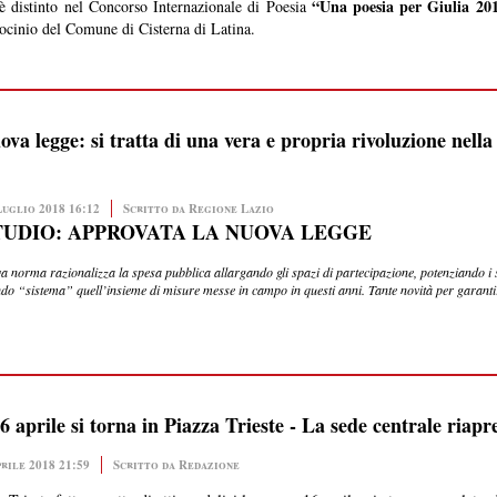
“Una poesia per Giulia 201
 è distinto nel Concorso Internazionale di Poesia
rocinio del Comune di Cisterna di Latina.
ova legge: si tratta di una vera e propria rivoluzione nella
Luglio 2018 16:12
Scritto da Regione Lazio
TUDIO: APPROVATA LA NUOVA LEGGE
a norma razionalizza la spesa pubblica allargando gli spazi di partecipazione, potenziando i s
ndo “sistema” quell’insieme di misure messe in campo in questi anni. Tante novità per garantire
le si torna in Piazza Trieste - La sede centrale riapre 
rile 2018 21:59
Scritto da Redazione