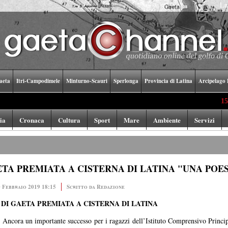
Lu
aeta
Itri-Campodimele
Minturno-Scauri
Sperlonga
Provincia di Latina
Arcipelago 
15:19
L
lia
Cronaca
Cultura
Sport
Mare
Ambiente
Servizi
TA PREMIATA A CISTERNA DI LATINA "UNA POES
 Febbraio 2019 18:15
Scritto da Redazione
DI GAETA PREMIATA A CISTERNA DI LATINA
ncora un importante successo per i ragazzi dell’Istituto Comprensivo Princi