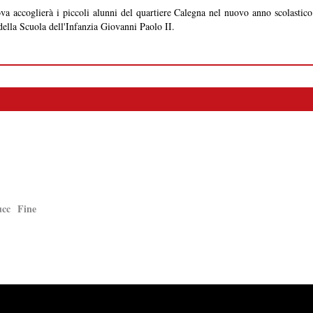
a accoglierà i piccoli alunni del quartiere Calegna nel nuovo anno scolastico. S
della Scuola dell'Infanzia Giovanni Paolo II.
ucc
Fine