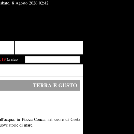
abato, 8 Agosto 2026 02:42
Ponziano
9
La stupenda Natività del gaetano Aldo Manzo alla mostra dei “100 Presepi in Vaticano”
1
Contatti
TERRA E GUSTO
all'acqua, in Piazza Conca, nel cuore di Gaeta
uove storie di mare.