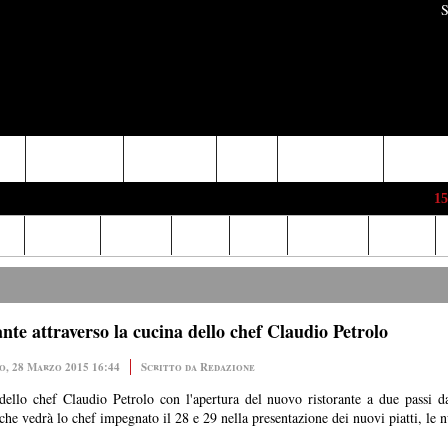
S
aeta
Itri-Campodimele
Minturno-Scauri
Sperlonga
Provincia di Latina
Arcipelago 
15:1
lia
Cronaca
Cultura
Sport
Mare
Ambiente
Servizi
e attraverso la cucina dello chef Claudio Petrolo
o, 28 Marzo 2015 16:44
Scritto da Redazione
ello chef Claudio Petrolo con l'apertura del nuovo ristorante a due passi d
he vedrà lo chef impegnato il 28 e 29 nella presentazione dei nuovi piatti, le n