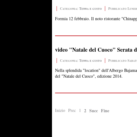
Categoria:
Terra e gusto
Pubblicato Lunedì
Formia 12 febbraio. Il noto ristorante "Chinapp
video "Natale del Cuoco" Serata di
Categoria:
Terra e gusto
Pubblicato Sabat
Nella splendida "location" dell'Albergo Bajamar
del "Natale del Cuoco", edizione 2014.
Inizio
Prec
1
2
Succ
Fine