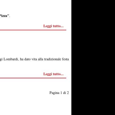
Pizza"
.
Leggi tutto...
i Lombardi, ha dato vita alla tradizionale festa
Leggi tutto...
Pagina 1 di 2
reg.Tribunale di Latina n.2/2013
redazione@gaetachannel.it