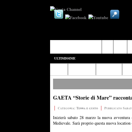
Castelforte-SS. Cosma e Damiano
Fondi
Formia
G
ULTIMISSIME
Home
Diretta Web
Video/Foto
Ita
GAETA “Storie di Mare” raccontant
Categoria:
Terra e gusto
Pubblicato Sabat
Inizierà sabato 28 marzo la nuova avventura d
Medievale. Sarà proprio questa nuova location c