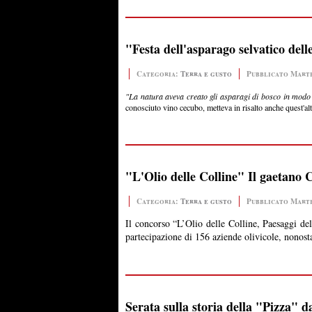
"Festa dell'asparago selvatico delle
Categoria:
Terra e gusto
Pubblicato Marte
"La natura aveva creato gli asparagi di bosco in mod
conosciuto vino cecubo, metteva in risalto anche quest'altr
"L'Olio delle Colline" Il gaetano 
Categoria:
Terra e gusto
Pubblicato Marte
Il concorso “L’Olio delle Colline, Paesaggi de
partecipazione di 156 aziende olivicole, nonosta
Serata sulla storia della "Pizza" 