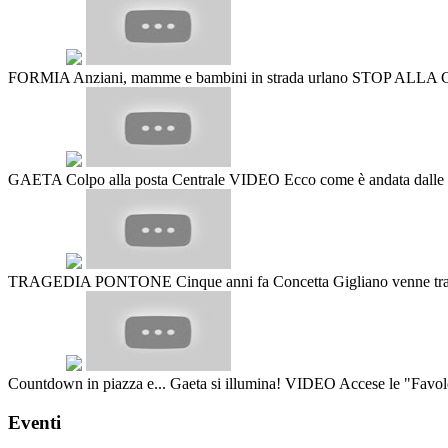
FORMIA Anziani, mamme e bambini in strada urlano STOP ALL
GAETA Colpo alla posta Centrale VIDEO Ecco come è andata dalle parol
TRAGEDIA PONTONE Cinque anni fa Concetta Gigliano venne travolta d
Countdown in piazza e... Gaeta si illumina! VIDEO Accese le "Favole 
Eventi
#GEBERITDAYS 1 e 2 dicembre a GAETA! Presente il dir. gener