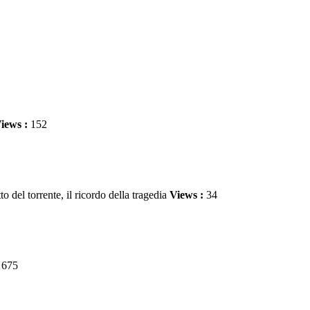
iews :
152
l torrente, il ricordo della tragedia
Views :
34
:
675
ndenti -Stand espositivo in piazza XIX maggio