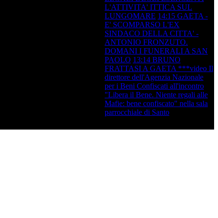
LUNGOMARE
14:15
GAETA - E'
SCOMPARSO L'EX SINDACO
DELLA CITTA' - ANTONIO
FRONZUTO. DOMANI I FUNERALI
A SAN PAOLO
13:14
BRUNO
FRATTASI A GAETA ***video Il
direttore dell'Agenzia Nazionale per i
Beni Confiscati all'incontro "Libera il
Bene. Niente regali alle Mafie: bene
confiscato" nella sala parrocchiale di
Santo