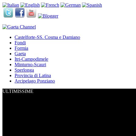
Castelforte-SS. Cosma e Damiano
Fondi
Formia
Gaeta
Itri-Campodimele
Minturno-Scauri
Sperlonga
Provincia di Latina
Arcipelago Ponziano
ULTIMISSIME