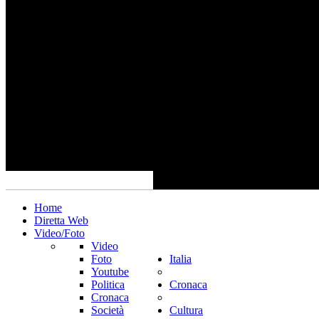
Home
Diretta Web
Video/Foto
Video
Foto
Italia
Youtube
Politica
Cronaca
Cronaca
Società
Cultura
Scuola
Attualità
Sport