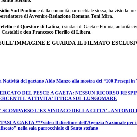
poredattore di Avvenire-Redazione Romana Toni Mira
.
efetto
e il
Questore di Latina
, i sindaci di Gaeta e Formia, autorità civ
 Castaldi
e
don Francesco Fiorillo di Libera
.
SULL'IMMAGINE E GUARDA IL FILMATO ESCLUSI
 Natività del gaetano Aldo Manzo alla mostra dei “100 Presepi in
RCATO DEL PESCE A GAETA: NESSUN RICORSO RESPIN
ERCENTI L'ATTIVITA' ITTICA SUL LUNGOMARE
E' SCOMPARSO L'EX SINDACO DELLA CITTA' - ANTONIO
A GAETA ***video Il direttore dell'Agenzia Nazionale per i Beni
fiscato" nella sala parrocchiale di Santo stefano
isione Alessandro Veltri a GAETA - cerimonia per l’ultimazione dei l
 di Dematerializzazione e Conservazione Unico della DIFESA