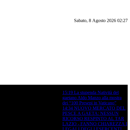
Sabato, 8 Agosto 2026 02:27
15:19
La stupenda Natività del gaetano
Aldo Manzo alla mostra dei “100 Presepi
in Vaticano”
14:34
NUOVO MERCATO
DEL PESCE A GAETA: NESSUN
RICORSO RESPINTO AL TAR
LAZIO - FANNO CHIAREZZA I
LEGALI DEGLI ESERCENTI
L'ATTIVITA' ITTICA SUL