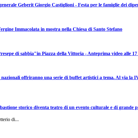
gine Immacolata in mostra nella Chiesa di Santo Stefano
pe di sabbia"in Piazza della Vittoria - Anteprima video alle 17
azionali offriranno una serie di buffet artistici a tema. Al via la IV
ione storico diventa teatro di un evento culturale e di grande p
erio di...
ERNA DI LATINA "UNA POESIA PER GIULIA"