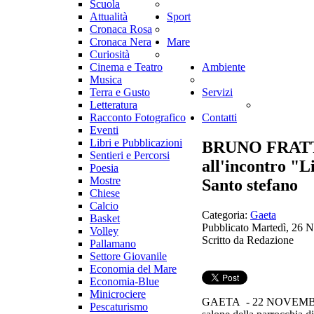
Cronaca Rosa
Cronaca Nera
Mare
Curiosità
Cinema e Teatro
Ambiente
Musica
Terra e Gusto
Servizi
Letteratura
Racconto Fotografico
Contatti
Eventi
Libri e Pubblicazioni
BRUNO FRATTASI
Sentieri e Percorsi
all'incontro "Li
Poesia
Mostre
Santo stefano
Chiese
Calcio
Categoria:
Gaeta
Basket
Pubblicato Martedì, 26 
Volley
Scritto da Redazione
Pallamano
Settore Giovanile
Economia del Mare
Economia-Blue
Minicrociere
GAETA - 22 NOVEMB
Pescaturismo
salone della parrocchia d
Navi
Nautica
Promosso da
Libera-Pre