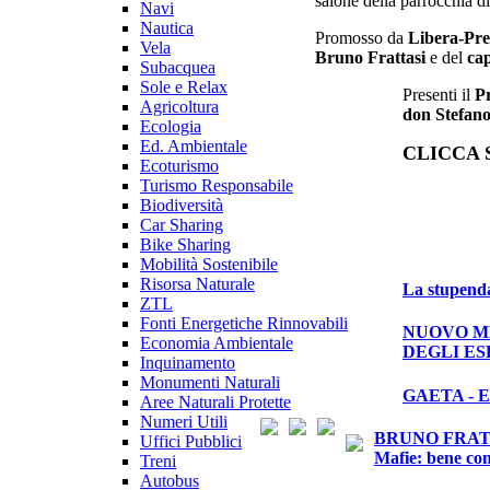
Vela
Bruno Frattasi
e del
ca
Subacquea
Sole e Relax
Presenti il
Pr
Agricoltura
don Stefano
Ecologia
Ed. Ambientale
CLICCA 
Ecoturismo
Turismo Responsabile
Biodiversità
Car Sharing
Bike Sharing
Mobilità Sostenibile
Risorsa Naturale
La stupenda
ZTL
Fonti Energetiche Rinnovabili
NUOVO ME
Economia Ambientale
DEGLI ES
Inquinamento
Monumenti Naturali
GAETA - 
Aree Naturali Protette
Numeri Utili
BRUNO FRATTASI 
Uffici Pubblici
Mafie: bene con
Treni
Autobus
Salute
***video Il Generale di Div
Farmacie
Mondiale presso il Centro