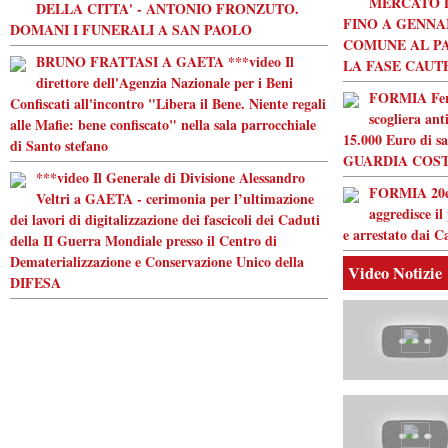
MERCATO D
DELLA CITTA' - ANTONIO FRONZUTO.
FINO A GENNA
DOMANI I FUNERALI A SAN PAOLO
COMUNE AL P
BRUNO FRATTASI A GAETA ***video Il
LA FASE CAUT
direttore dell'Agenzia Nazionale per i Beni
FORMIA Ferma
Confiscati all'incontro "Libera il Bene. Niente regali
scogliera ant
alle Mafie: bene confiscato" nella sala parrocchiale
15.000 Euro di s
di Santo stefano
GUARDIA COST
***video Il Generale di Divisione Alessandro
FORMIA 20en
Veltri a GAETA - cerimonia per l’ultimazione
aggredisce il
dei lavori di digitalizzazione dei fascicoli dei Caduti
e arrestato dai C
della II Guerra Mondiale presso il Centro di
Dematerializzazione e Conservazione Unico della
Video Notizie
DIFESA