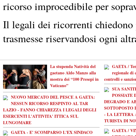
ricorso improcedibile per soprav
Il legali dei ricorrenti chiedono
trasmesse riservandosi ogni altra 
La stupenda Natività del
GAETA / Ter
gaetano Aldo Manzo alla
regionale di c
mostra dei “100 Presepi in
controlli e sanzio
Vaticano”
SUA SANTI
POSSIATE 
NUOVO MERCATO DEL PESCE A GAETA:
DEGRADO E AB
NESSUN RICORSO RESPINTO AL TAR
SOTTOPOSTO I
LAZIO - FANNO CHIAREZZA I LEGALI DEGLI
- LA LETTERA
ESERCENTI L'ATTIVITA' ITTICA SUL
TURISTA DI N
LUNGOMARE
GAETA / V
GAETA - E' SCOMPARSO L'EX SINDACO