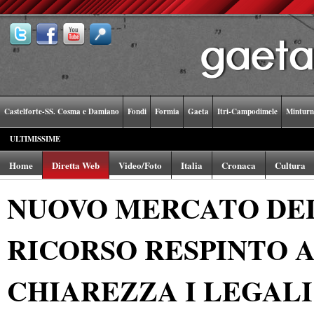
Castelforte-SS. Cosma e Damiano
Fondi
Formia
Gaeta
Itri-Campodimele
Minturn
ULTIMISSIME
Home
Diretta Web
Video/Foto
Italia
Cronaca
Cultura
NUOVO MERCATO DEL
RICORSO RESPINTO A
CHIAREZZA I LEGALI