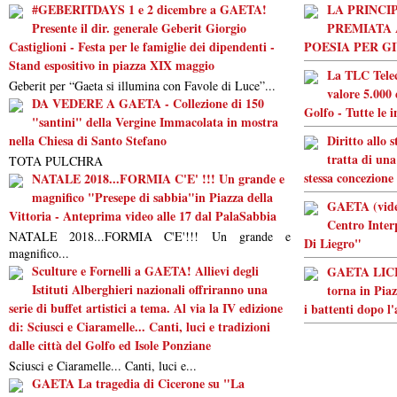
#GEBERITDAYS 1 e 2 dicembre a GAETA!
LA PRINCI
Presente il dir. generale Geberit Giorgio
PREMIATA 
Castiglioni - Festa per le famiglie dei dipendenti -
POESIA PER G
Stand espositivo in piazza XIX maggio
La TLC Tele
Geberit per “Gaeta si illumina con Favole di Luce”...
valore 5.000 
DA VEDERE A GAETA - Collezione di 150
Golfo - Tutte le 
"santini" della Vergine Immacolata in mostra
nella Chiesa di Santo Stefano
Diritto allo 
tratta di una
TOTA PULCHRA
stessa concezione
NATALE 2018...FORMIA C'E' !!! Un grande e
magnifico "Presepe di sabbia"in Piazza della
GAETA (video
Vittoria - Anteprima video alle 17 dal PalaSabbia
Centro Inter
NATALE 2018...FORMIA C'E'!!! Un grande e
Di Liegro"
magnifico...
Sculture e Fornelli a GAETA! Allievi degli
GAETA LICEO
Istituti Alberghieri nazionali offriranno una
torna in Piaz
serie di buffet artistici a tema. Al via la IV edizione
i battenti dopo l
di: Sciusci e Ciaramelle... Canti, luci e tradizioni
dalle città del Golfo ed Isole Ponziane
Sciusci e Ciaramelle... Canti, luci e...
GAETA La tragedia di Cicerone su "La