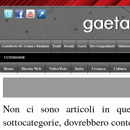
Castelforte-SS. Cosma e Damiano
Fondi
Formia
Gaeta
Itri-Campodimele
Minturn
ULTIMISSIME
Home
Diretta Web
Video/Foto
Italia
Cronaca
Cultura
Non ci sono articoli in ques
sottocategorie, dovrebbero conte