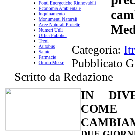
Fonti Energetiche Rinnovabili
Economia Ambientale
camb
Inquinamento
Monumenti Naturali
Aree Naturali Protette
Medi
Numeri Utili
Uffici Pubblici
Treni
Categoria:
It
Autobus
Salute
Farmacie
Pubblicato G
Orario Messe
Scritto da Redazione
IN DIV
COME
CAMBIA
DUE GIORN