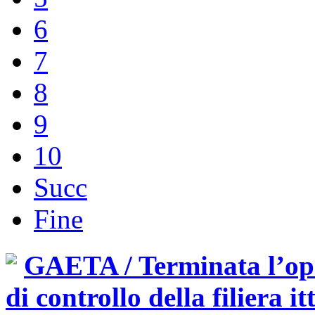
6
7
8
9
10
Succ
Fine
GAETA / Terminata l’ope
di controllo della filiera it