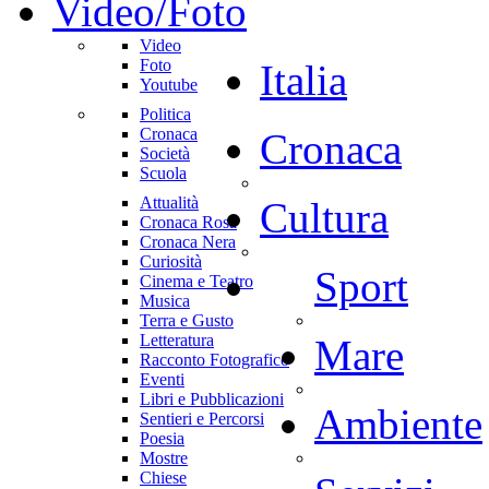
Video/Foto
Video
Foto
Italia
Youtube
Politica
Cronaca
Cronaca
Società
Scuola
Attualità
Cultura
Cronaca Rosa
Cronaca Nera
Curiosità
Sport
Cinema e Teatro
Musica
Terra e Gusto
Letteratura
Mare
Racconto Fotografico
Eventi
Libri e Pubblicazioni
Ambiente
Sentieri e Percorsi
Poesia
Mostre
Chiese