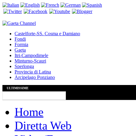
Castelforte-SS. Cosma e Damiano
Fondi
Formia
Gaeta
Itri-Campodimele
Minturno-Scauri
Sperlonga
Provincia di Latina
Arcipelago Ponziano
ULTIMISSIME
Home
Diretta Web