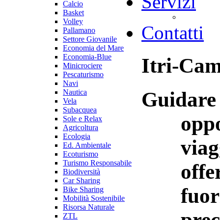
Servizi
Calcio
Basket
Volley
Contatti
Pallamano
Settore Giovanile
Economia del Mare
Economia-Blue
Itri-Ca
Minicrociere
Pescaturismo
Navi
Guidare 
Nautica
Vela
Subacquea
oppo
Sole e Relax
Agricoltura
Ecologia
viag
Ed. Ambientale
Ecoturismo
Turismo Responsabile
offe
Biodiversità
Car Sharing
fuor
Bike Sharing
Mobilità Sostenibile
Risorsa Naturale
prec
ZTL