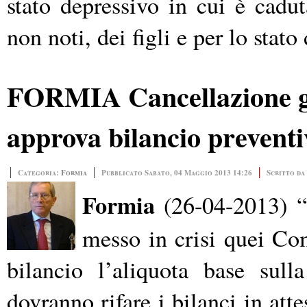
stato depressivo in cui è cadut
non noti, dei figli e per lo stat
FORMIA Cancellazione go
approva bilancio prevent
Categoria:
Formia
Pubblicato Sabato, 04 Maggio 2013 14:26
Scritto da
Formia
(26-04-2013)
“
messo in crisi quei Co
bilancio l’aliquota base sul
dovranno rifare i bilanci in att