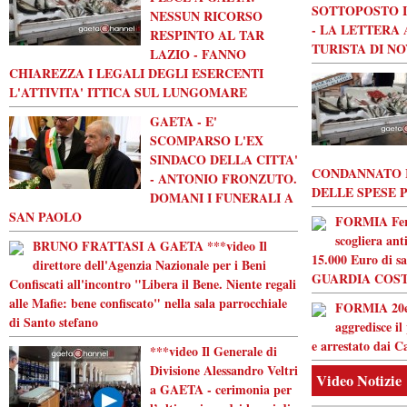
SOTTOPOSTO I
NESSUN RICORSO
- LA LETTERA
RESPINTO AL TAR
TURISTA DI N
LAZIO - FANNO
CHIAREZZA I LEGALI DEGLI ESERCENTI
L'ATTIVITA' ITTICA SUL LUNGOMARE
GAETA - E'
SCOMPARSO L'EX
SINDACO DELLA CITTA'
CONDANNATO 
- ANTONIO FRONZUTO.
DELLE SPESE 
DOMANI I FUNERALI A
SAN PAOLO
FORMIA Ferma
scogliera ant
BRUNO FRATTASI A GAETA ***video Il
15.000 Euro di s
direttore dell'Agenzia Nazionale per i Beni
GUARDIA COST
Confiscati all'incontro "Libera il Bene. Niente regali
alle Mafie: bene confiscato" nella sala parrocchiale
FORMIA 20en
di Santo stefano
aggredisce il
e arrestato dai C
***video Il Generale di
Divisione Alessandro Veltri
Video Notizie
a GAETA - cerimonia per