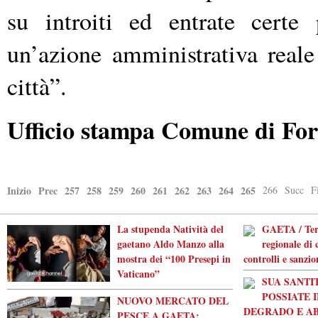
su introiti ed entrate certe
un’azione amministrativa reale
città”.
Ufficio stampa Comune di Fo
Inizio
Prec
257
258
259
260
261
262
263
264
265
266
Succ
F
La stupenda Natività del
GAETA / Ter
gaetano Aldo Manzo alla
regionale di c
mostra dei “100 Presepi in
controlli e sanzio
Vaticano”
SUA SANTI
POSSIATE 
NUOVO MERCATO DEL
DEGRADO E AB
PESCE A GAETA: