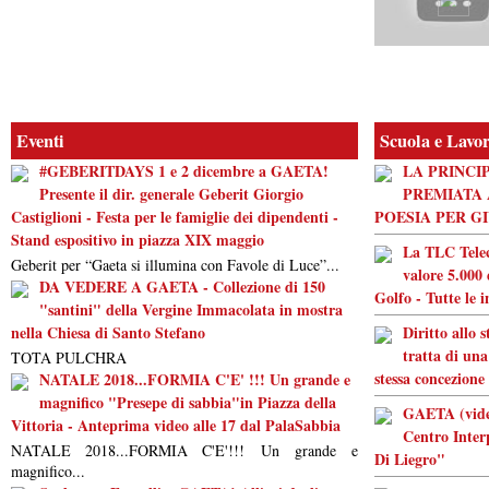
Eventi
Scuola e Lavo
#GEBERITDAYS 1 e 2 dicembre a GAETA!
LA PRINCI
Presente il dir. generale Geberit Giorgio
PREMIATA 
Castiglioni - Festa per le famiglie dei dipendenti -
POESIA PER G
Stand espositivo in piazza XIX maggio
La TLC Tele
Geberit per “Gaeta si illumina con Favole di Luce”...
valore 5.000 
DA VEDERE A GAETA - Collezione di 150
Golfo - Tutte le 
"santini" della Vergine Immacolata in mostra
nella Chiesa di Santo Stefano
Diritto allo 
tratta di una
TOTA PULCHRA
stessa concezione
NATALE 2018...FORMIA C'E' !!! Un grande e
magnifico "Presepe di sabbia"in Piazza della
GAETA (video
Vittoria - Anteprima video alle 17 dal PalaSabbia
Centro Inter
NATALE 2018...FORMIA C'E'!!! Un grande e
Di Liegro"
magnifico...