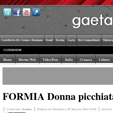
Castelforte-SS. Cosma e Damiano
Fondi
Formia
Gaeta
Itri-Campodimele
Minturn
ULTIMISSIME
Home
Diretta Web
Video/Foto
Italia
Cronaca
Cultura
FORMIA Donna picchiata 
Categoria:
Formia
Pubblicato Domenica, 05 Maggio 2013 15:09
Scritto