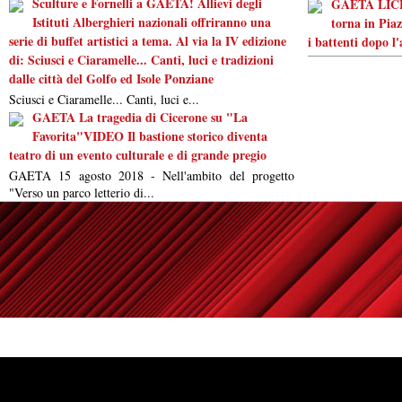
Sculture e Fornelli a GAETA! Allievi degli
GAETA LICEO
Istituti Alberghieri nazionali offriranno una
torna in Piaz
serie di buffet artistici a tema. Al via la IV edizione
i battenti dopo l
di: Sciusci e Ciaramelle... Canti, luci e tradizioni
dalle città del Golfo ed Isole Ponziane
Sciusci e Ciaramelle... Canti, luci e...
GAETA La tragedia di Cicerone su "La
Favorita"VIDEO Il bastione storico diventa
teatro di un evento culturale e di grande pregio
GAETA 15 agosto 2018 - Nell'ambito del progetto
"Verso un parco letterio di...
Powered by
Carangelo