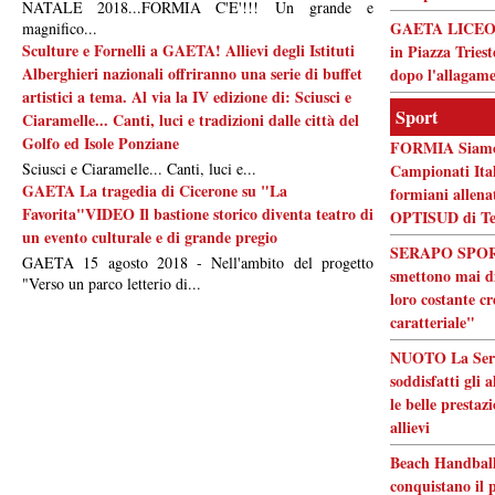
NATALE 2018...FORMIA C'E'!!! Un grande e
GAETA LICEO F
magnifico...
Sculture e Fornelli a GAETA! Allievi degli Istituti
in Piazza Triest
Alberghieri nazionali offriranno una serie di buffet
dopo l'allagam
artistici a tema. Al via la IV edizione di: Sciusci e
Sport
Ciaramelle... Canti, luci e tradizioni dalle città del
Golfo ed Isole Ponziane
FORMIA Siamo p
Sciusci e Ciaramelle... Canti, luci e...
Campionati Itali
GAETA La tragedia di Cicerone su "La
formiani allen
Favorita"VIDEO Il bastione storico diventa teatro di
OPTISUD di Te
un evento culturale e di grande pregio
SERAPO SPORT 
GAETA 15 agosto 2018 - Nell'ambito del progetto
smettono mai di
"Verso un parco letterio di...
loro costante cr
caratteriale"
NUOTO La Serap
soddisfatti gli 
le belle prestaz
allievi
Beach Handball
conquistano il 