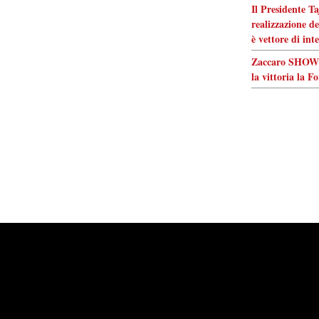
Il Presidente Ta
realizzazione de
è vettore di int
Zaccaro SHOW! 
la vittoria la F
Powered by
Carangelo