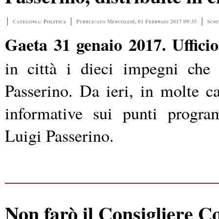
Categoria:
Politica
Pubblicato Mercoledì, 01 Febbraio 2017 09:35
Scri
Gaeta 31 genaio 2017.
Uffici
in città i dieci impegni che 
Passerino. Da ieri, in molte c
informative sui punti progra
Luigi Passerino.
Non farò il Consigliere C