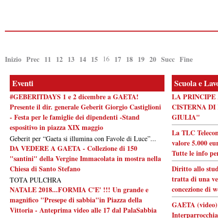
Inizio
Prec
11
12
13
14
15
16
17
18
19
20
Succ
Fine
Eventi
Scuola e Lav
#GEBERITDAYS 1 e 2 dicembre a GAETA!
LA PRINCIPE
Presente il dir. generale Geberit Giorgio Castiglioni
CISTERNA DI
- Festa per le famiglie dei dipendenti -Stand
GIULIA"
espositivo in piazza XIX maggio
La TLC Telecom
Geberit per “Gaeta si illumina con Favole di Luce”...
valore 5.000 eur
DA VEDERE A GAETA - Collezione di 150
Tutte le info pe
"santini" della Vergine Immacolata in mostra nella
Chiesa di Santo Stefano
Diritto allo stu
tratta di una ve
TOTA PULCHRA
concezione di w
NATALE 2018...FORMIA C'E' !!! Un grande e
magnifico "Presepe di sabbia"in Piazza della
GAETA (video) 
Vittoria - Anteprima video alle 17 dal PalaSabbia
Interparrocchia