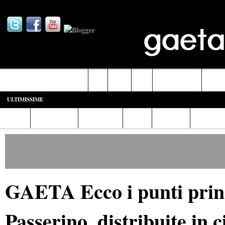
Castelforte-SS. Cosma e Damiano
Fondi
Formia
Gaeta
Itri-Campodimele
Minturn
ULTIMISSIME
Home
Diretta Web
Video/Foto
Italia
Cronaca
Cultura
GAETA Ecco i punti prin
Passerino, distribuite in 