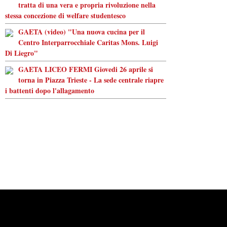
tratta di una vera e propria rivoluzione nella
stessa concezione di welfare studentesco
GAETA (video) "Una nuova cucina per il
Centro Interparrocchiale Caritas Mons. Luigi
Di Liegro"
GAETA LICEO FERMI Giovedi 26 aprile si
torna in Piazza Trieste - La sede centrale riapre
i battenti dopo l'allagamento
Powered by
Carangelo