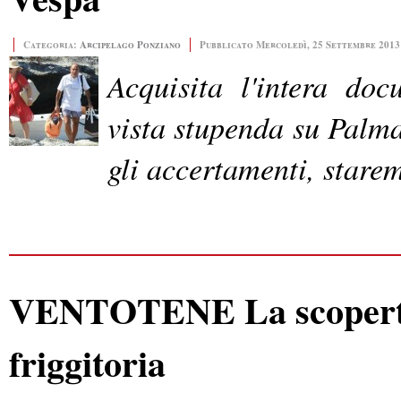
Categoria:
Arcipelago Ponziano
Pubblicato Mercoledì, 25 Settembre 2013
Acquisita l'intera doc
vista stupenda su Palmar
gli accertamenti, stare
VENTOTENE La scoperta d
friggitoria