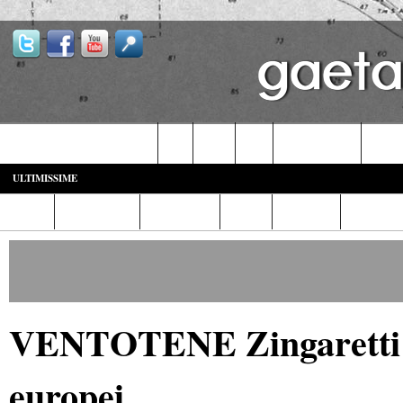
Castelforte-SS. Cosma e Damiano
Fondi
Formia
Gaeta
Itri-Campodimele
Minturn
ULTIMISSIME
Home
Diretta Web
Video/Foto
Italia
Cronaca
Cultura
VENTOTENE Zingaretti: S.
europei