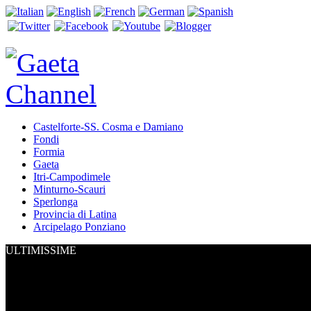
Castelforte-SS. Cosma e Damiano
Fondi
Formia
Gaeta
Itri-Campodimele
Minturno-Scauri
Sperlonga
Provincia di Latina
Arcipelago Ponziano
ULTIMISSIME