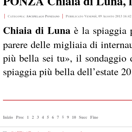
PONZA Chiaia di Luna, la
Categoria:
Arcipelago Ponziano
Pubblicato Venerdì, 09 Agosto 2013 16:42
Chiaia di Luna
è la spiaggia 
parere delle migliaia di intern
più bella sei tu», il sondaggio
spiaggia più bella dell’estate 2
Inizio
Prec
1
2
3
4
5
6
7
8
9
10
Succ
Fine