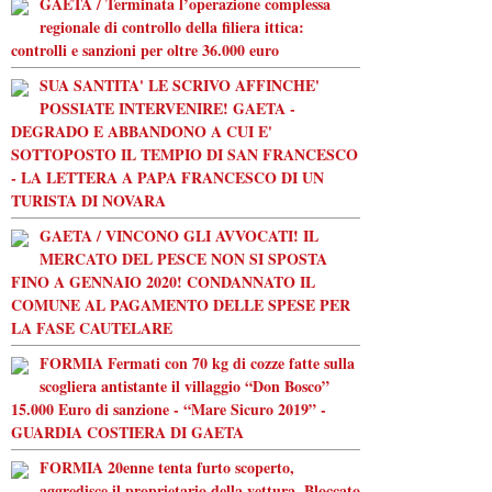
GAETA / Terminata l’operazione complessa
regionale di controllo della filiera ittica:
controlli e sanzioni per oltre 36.000 euro
SUA SANTITA' LE SCRIVO AFFINCHE'
POSSIATE INTERVENIRE! GAETA -
DEGRADO E ABBANDONO A CUI E'
SOTTOPOSTO IL TEMPIO DI SAN FRANCESCO
- LA LETTERA A PAPA FRANCESCO DI UN
TURISTA DI NOVARA
GAETA / VINCONO GLI AVVOCATI! IL
MERCATO DEL PESCE NON SI SPOSTA
FINO A GENNAIO 2020! CONDANNATO IL
COMUNE AL PAGAMENTO DELLE SPESE PER
LA FASE CAUTELARE
FORMIA Fermati con 70 kg di cozze fatte sulla
scogliera antistante il villaggio “Don Bosco”
15.000 Euro di sanzione - “Mare Sicuro 2019” -
GUARDIA COSTIERA DI GAETA
FORMIA 20enne tenta furto scoperto,
aggredisce il proprietario della vettura, Bloccato