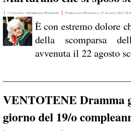
Categoria:
Arcipelago Ponziano
Pubblicato Domenica, 25 Agosto 2013 20:
È con estremo dolore c
della scomparsa del
avvenuta il 22 agosto s
VENTOTENE Dramma giova
giorno del 19/o complean