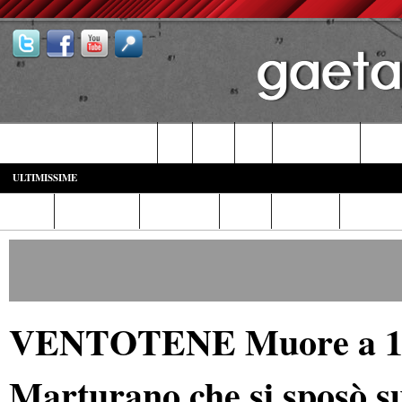
Castelforte-SS. Cosma e Damiano
Fondi
Formia
Gaeta
Itri-Campodimele
Minturn
ULTIMISSIME
Home
Diretta Web
Video/Foto
Italia
Cronaca
Cultura
VENTOTENE Muore a 101 
Marturano che si sposò sul