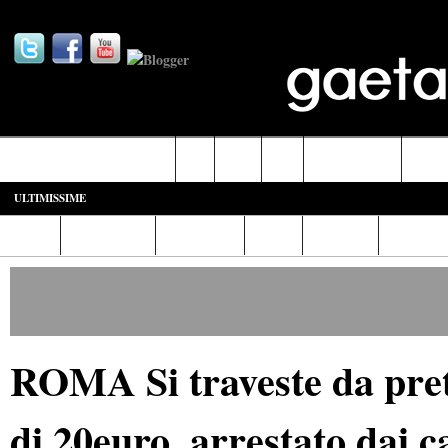
Castelforte-SS. Cosma e Damiano
Fondi
Formia
Gaeta
Itri-Campodimele
Minturn
ULTIMISSIME
Home
Diretta Web
Video/Foto
Italia
Cronaca
Cultura
ROMA Si traveste da prete
di 20euro, arrestato dai c