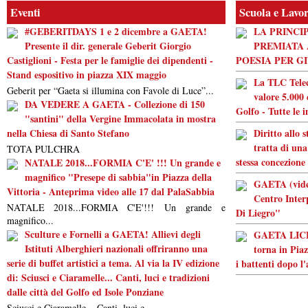
Eventi
Scuola e Lavo
#GEBERITDAYS 1 e 2 dicembre a GAETA!
LA PRINCI
Presente il dir. generale Geberit Giorgio
PREMIATA 
Castiglioni - Festa per le famiglie dei dipendenti -
POESIA PER G
Stand espositivo in piazza XIX maggio
La TLC Tele
Geberit per “Gaeta si illumina con Favole di Luce”...
valore 5.000 
DA VEDERE A GAETA - Collezione di 150
Golfo - Tutte le 
"santini" della Vergine Immacolata in mostra
nella Chiesa di Santo Stefano
Diritto allo 
tratta di una
TOTA PULCHRA
stessa concezione
NATALE 2018...FORMIA C'E' !!! Un grande e
magnifico "Presepe di sabbia"in Piazza della
GAETA (video
Vittoria - Anteprima video alle 17 dal PalaSabbia
Centro Inter
NATALE 2018...FORMIA C'E'!!! Un grande e
Di Liegro"
magnifico...
Sculture e Fornelli a GAETA! Allievi degli
GAETA LICEO
Istituti Alberghieri nazionali offriranno una
torna in Piaz
serie di buffet artistici a tema. Al via la IV edizione
i battenti dopo l
di: Sciusci e Ciaramelle... Canti, luci e tradizioni
dalle città del Golfo ed Isole Ponziane
Sciusci e Ciaramelle... Canti, luci e...