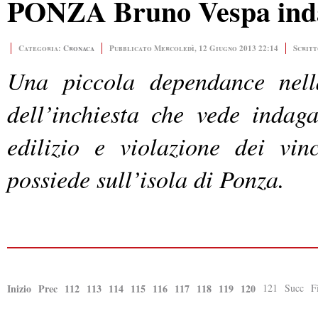
PONZA Bruno Vespa indag
Categoria:
Cronaca
Pubblicato Mercoledì, 12 Giugno 2013 22:14
Scritt
Una piccola dependance nell
dell’inchiesta che vede indag
edilizio e violazione dei vin
possiede sull’isola di Ponza.
Inizio
Prec
112
113
114
115
116
117
118
119
120
121
Succ
F