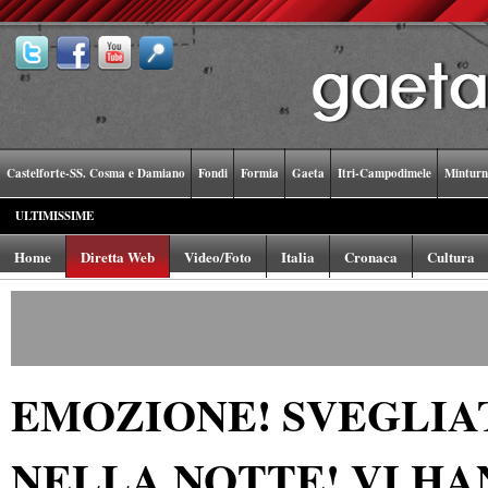
Castelforte-SS. Cosma e Damiano
Fondi
Formia
Gaeta
Itri-Campodimele
Minturn
ULTIMISSIME
Home
Diretta Web
Video/Foto
Italia
Cronaca
Cultura
EMOZIONE! SVEGLIAT
NELLA NOTTE! VI H