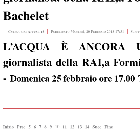
Bachelet
Categoria:
Attualità
Pubblicato Martedì, 20 Febbraio 2018 17:31
Scrit
L’ACQUA È ANCORA UN 
giornalista della RAI,a Form
-
Domenica 25 febbraio ore 17.00
Inizio
Prec
5
6
7
8
9
10
11
12
13
14
Succ
Fine