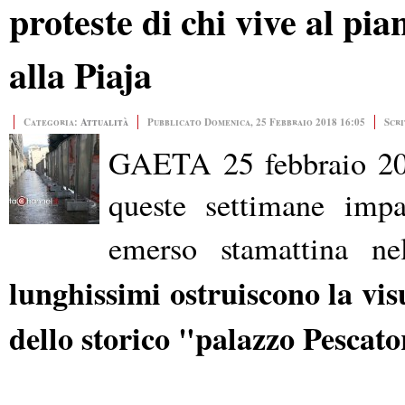
proteste di chi vive al pi
alla Piaja
Categoria:
Attualità
Pubblicato Domenica, 25 Febbraio 2018 16:05
Scri
GAETA 25 febbraio 2018
queste settimane impa
emerso stamattina ne
lunghissimi ostruiscono la visu
dello storico "palazzo Pescato