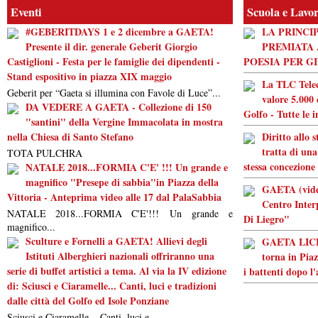
Eventi
Scuola e Lavo
#GEBERITDAYS 1 e 2 dicembre a GAETA!
LA PRINCI
Presente il dir. generale Geberit Giorgio
PREMIATA 
Castiglioni - Festa per le famiglie dei dipendenti -
POESIA PER G
Stand espositivo in piazza XIX maggio
La TLC Tele
Geberit per “Gaeta si illumina con Favole di Luce”...
valore 5.000 
DA VEDERE A GAETA - Collezione di 150
Golfo - Tutte le 
"santini" della Vergine Immacolata in mostra
nella Chiesa di Santo Stefano
Diritto allo 
tratta di una
TOTA PULCHRA
stessa concezione
NATALE 2018...FORMIA C'E' !!! Un grande e
magnifico "Presepe di sabbia"in Piazza della
GAETA (video
Vittoria - Anteprima video alle 17 dal PalaSabbia
Centro Inter
NATALE 2018...FORMIA C'E'!!! Un grande e
Di Liegro"
magnifico...
Sculture e Fornelli a GAETA! Allievi degli
GAETA LICEO
Istituti Alberghieri nazionali offriranno una
torna in Piaz
serie di buffet artistici a tema. Al via la IV edizione
i battenti dopo l
di: Sciusci e Ciaramelle... Canti, luci e tradizioni
dalle città del Golfo ed Isole Ponziane
Sciusci e Ciaramelle... Canti, luci e...