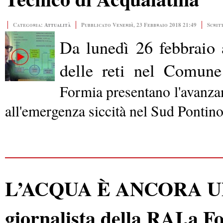
Categoria:
Attualità
Pubblicato Venerdì, 23 Febbraio 2018 21:49
Scrit
Da lunedì 26 febbraio 
delle reti nel Comun
Formia presentano l'avanzam
all'emergenza siccità nel Sud Pontino
L’ACQUA È ANCORA UN 
giornalista della RAI,a F