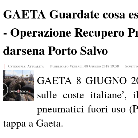
GAETA Guardate cosa es
- Operazione Recupero Pn
darsena Porto Salvo
Categoria:
Attualità
Pubblicato Venerdì, 08 Giugno 2018 19:58
Scritto
GAETA 8 GIUGNO 2018
sulle coste italiane’, 
pneumatici fuori uso (P
tappa a Gaeta.