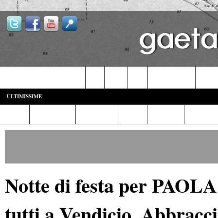
Castelforte-SS. Cosma e Damiano
Fondi
Formia
Gaeta
Itri-Campodimele
Minturn
ULTIMISSIME
Home
Diretta Web
Video/Foto
Italia
Cronaca
Cultura
Notte di festa per PAOLA
tutti a Vendicio. Abbracci,