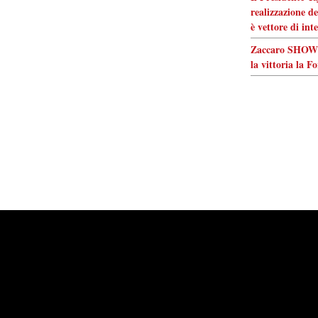
realizzazione de
è vettore di int
Zaccaro SHOW! 
la vittoria la F
Powered by
Carangelo