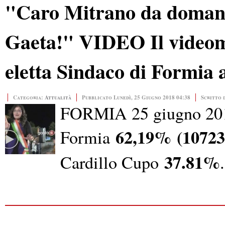
"Caro Mitrano da domani 
Gaeta!" VIDEO Il videome
eletta Sindaco di Formia 
Categoria:
Attualità
Pubblicato Lunedì, 25 Giugno 2018 04:38
Scritto 
FORMIA 25 giugno 2018 
62,19%
(10723
Formia
37.81%
Cardillo Cupo
.