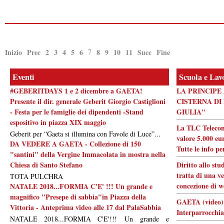
Inizio
Prec
2
3
4
5
6
7
8
9
10
11
Succ
Fine
Eventi
Scuola e Lav
#GEBERITDAYS 1 e 2 dicembre a GAETA!
LA PRINCIPE
Presente il dir. generale Geberit Giorgio Castiglioni
CISTERNA DI
- Festa per le famiglie dei dipendenti -Stand
GIULIA"
espositivo in piazza XIX maggio
La TLC Telecom
Geberit per “Gaeta si illumina con Favole di Luce”...
valore 5.000 eur
DA VEDERE A GAETA - Collezione di 150
Tutte le info pe
"santini" della Vergine Immacolata in mostra nella
Chiesa di Santo Stefano
Diritto allo stu
tratta di una ve
TOTA PULCHRA
concezione di w
NATALE 2018...FORMIA C'E' !!! Un grande e
magnifico "Presepe di sabbia"in Piazza della
GAETA (video) 
Vittoria - Anteprima video alle 17 dal PalaSabbia
Interparrocchia
NATALE 2018...FORMIA C'E'!!! Un grande e