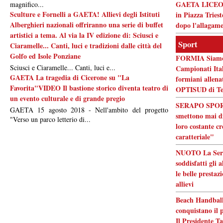
GAETA LICEO F
magnifico...
Sculture e Fornelli a GAETA! Allievi degli Istituti
in Piazza Triest
Alberghieri nazionali offriranno una serie di buffet
dopo l'allagam
artistici a tema. Al via la IV edizione di: Sciusci e
Sport
Ciaramelle... Canti, luci e tradizioni dalle città del
Golfo ed Isole Ponziane
FORMIA Siamo p
Sciusci e Ciaramelle... Canti, luci e...
Campionati Itali
GAETA La tragedia di Cicerone su "La
formiani allen
Favorita"VIDEO Il bastione storico diventa teatro di
OPTISUD di Te
un evento culturale e di grande pregio
SERAPO SPORT 
GAETA 15 agosto 2018 - Nell'ambito del progetto
smettono mai di
"Verso un parco letterio di...
loro costante cr
caratteriale"
NUOTO La Serap
soddisfatti gli 
le belle prestaz
allievi
Beach Handball
conquistano il 
Il Presidente Ta