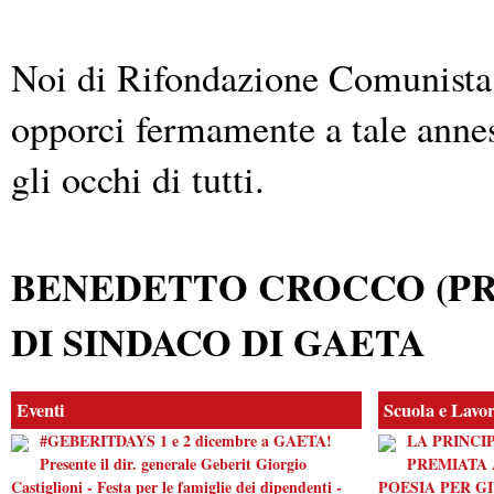
Noi di Rifondazione Comunista 
opporci fermamente a tale annes
gli occhi di tutti.
BENEDETTO CROCCO (PR
DI SINDACO DI GAETA
Eventi
Scuola e Lavo
#GEBERITDAYS 1 e 2 dicembre a GAETA!
LA PRINCI
Presente il dir. generale Geberit Giorgio
PREMIATA 
Castiglioni - Festa per le famiglie dei dipendenti -
POESIA PER G