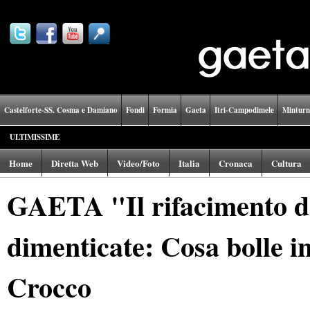
Castelforte-SS. Cosma e Damiano
Fondi
Formia
Gaeta
Itri-Campodimele
Minturn
ULTIMISSIME
Home
Diretta Web
Video/Foto
Italia
Cronaca
Cultura
GAETA "Il rifacimento de
dimenticate: Cosa bolle i
Crocco