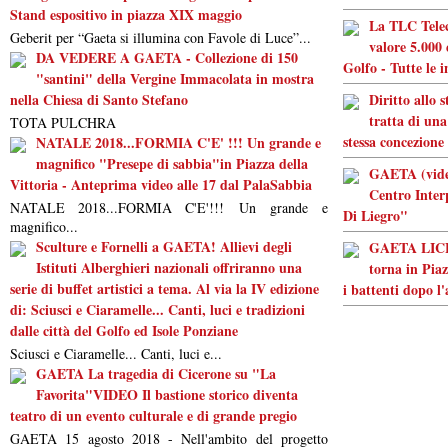
Stand espositivo in piazza XIX maggio
La TLC Tele
Geberit per “Gaeta si illumina con Favole di Luce”...
valore 5.000 
DA VEDERE A GAETA - Collezione di 150
Golfo - Tutte le 
"santini" della Vergine Immacolata in mostra
nella Chiesa di Santo Stefano
Diritto allo 
tratta di una
TOTA PULCHRA
stessa concezione
NATALE 2018...FORMIA C'E' !!! Un grande e
magnifico "Presepe di sabbia"in Piazza della
GAETA (video
Vittoria - Anteprima video alle 17 dal PalaSabbia
Centro Inter
NATALE 2018...FORMIA C'E'!!! Un grande e
Di Liegro"
magnifico...
Sculture e Fornelli a GAETA! Allievi degli
GAETA LICEO
Istituti Alberghieri nazionali offriranno una
torna in Piaz
serie di buffet artistici a tema. Al via la IV edizione
i battenti dopo l
di: Sciusci e Ciaramelle... Canti, luci e tradizioni
dalle città del Golfo ed Isole Ponziane
Sciusci e Ciaramelle... Canti, luci e...
GAETA La tragedia di Cicerone su "La
Favorita"VIDEO Il bastione storico diventa
teatro di un evento culturale e di grande pregio
GAETA 15 agosto 2018 - Nell'ambito del progetto