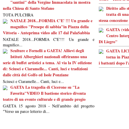
"santini" della Vergine Immacolata in mostra
nella Chiesa di Santo Stefano
Diritto allo 
tratta di una
TOTA PULCHRA
stessa concezione
NATALE 2018...FORMIA C'E' !!! Un grande e
magnifico "Presepe di sabbia"in Piazza della
GAETA (video
Vittoria - Anteprima video alle 17 dal PalaSabbia
Centro Inter
NATALE 2018...FORMIA C'E'!!! Un grande e
Di Liegro"
magnifico...
Sculture e Fornelli a GAETA! Allievi degli
GAETA LICEO
Istituti Alberghieri nazionali offriranno una
torna in Piaz
serie di buffet artistici a tema. Al via la IV edizione
i battenti dopo l
di: Sciusci e Ciaramelle... Canti, luci e tradizioni
dalle città del Golfo ed Isole Ponziane
Sciusci e Ciaramelle... Canti, luci e...
GAETA La tragedia di Cicerone su "La
Favorita"VIDEO Il bastione storico diventa
teatro di un evento culturale e di grande pregio
GAETA 15 agosto 2018 - Nell'ambito del progetto
"Verso un parco letterio di...