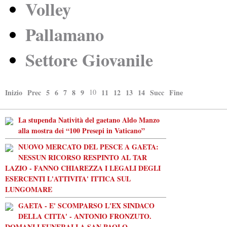
Volley
Pallamano
Settore Giovanile
Inizio
Prec
5
6
7
8
9
10
11
12
13
14
Succ
Fine
La stupenda Natività del gaetano Aldo Manzo
alla mostra dei “100 Presepi in Vaticano”
NUOVO MERCATO DEL PESCE A GAETA:
NESSUN RICORSO RESPINTO AL TAR
LAZIO - FANNO CHIAREZZA I LEGALI DEGLI
ESERCENTI L'ATTIVITA' ITTICA SUL
LUNGOMARE
GAETA - E' SCOMPARSO L'EX SINDACO
DELLA CITTA' - ANTONIO FRONZUTO.
DOMANI I FUNERALI A SAN PAOLO