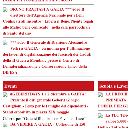
BRUNO FRATTASI A GAETA ***video Il
direttore dell'Agenzia Nazionale per i Beni
Confiscati all'incontro "Libera il Bene. Niente regali
alle Mafie: bene confiscato" nella sala parrocchiale
di Santo stefano
***video Il Generale di Divisione Alessandro
Veltri a GAETA - cerimonia per l’ultimazione
dei lavori di digitalizzazione dei fascicoli dei Caduti
della II Guerra Mondiale presso il Centro di
Dematerializzazione e Conservazione Unico della
DIFESA
Eventi
Scuola e Lavo
#GEBERITDAYS 1 e 2 dicembre a GAETA!
LA PRINCI
Presente il dir. generale Geberit Giorgio
PREMIATA 
Castiglioni - Festa per le famiglie dei dipendenti -
POESIA PER G
Stand espositivo in piazza XIX maggio
La TLC Tele
Geberit per “Gaeta si illumina con Favole di Luce”...
valore 5.000 
DA VEDERE A GAETA - Collezione di 150
Golfo - Tutte le 