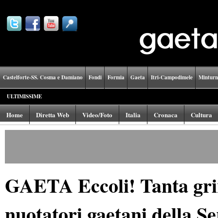
Castelforte-SS. Cosma e Damiano
Fondi
Formia
Gaeta
Itri-Campodimele
Minturn
ULTIMISSIME
Home
Diretta Web
Video/Foto
Italia
Cronaca
Cultura
GAETA Eccoli! Tanta grin
nuotatori gaetani della Se