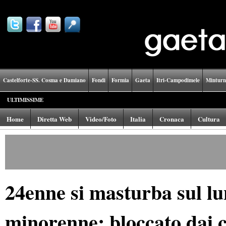
Castelforte-SS. Cosma e Damiano
Fondi
Formia
Gaeta
Itri-Campodimele
Minturn
ULTIMISSIME
Home
Diretta Web
Video/Foto
Italia
Cronaca
Cultura
24enne si masturba sul l
minorenne: bloccato dai c