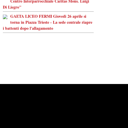
Centro Interparrocchiale Caritas Mons. Luigi
Di Liegro"
GAETA LICEO FERMI Giovedi 26 aprile si
torna in Piazza Trieste - La sede centrale riapre
i battenti dopo l'allagamento
Powered by
Carangelo