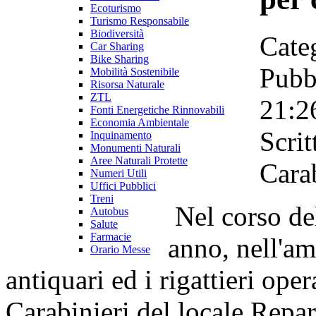
Ecoturismo
Turismo Responsabile
Biodiversità
Cate
Car Sharing
Bike Sharing
Pubb
Mobilità Sostenibile
Risorsa Naturale
ZTL
21:2
Fonti Energetiche Rinnovabili
Economia Ambientale
Scri
Inquinamento
Monumenti Naturali
Aree Naturali Protette
Carab
Numeri Utili
Uffici Pubblici
Treni
Nel corso de
Autobus
Salute
Farmacie
anno, nell'amb
Orario Messe
antiquari ed i rigattieri opera
Carabinieri del locale Repar