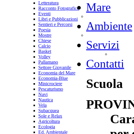
Letteratura
Mare
Racconto Fotografico
Eventi
Libri e Pubblicazioni
Ambiente
Sentieri e Percorsi
Poesia
Mostre
Chiese
Servizi
Calcio
Basket
Volley
Contatti
Pallamano
Settore Giovanile
Economia del Mare
Economia-Blue
Scuola
Minicrociere
Pescaturismo
Navi
PROVINCI
Nautica
Vela
Subacquea
Cara
Sole e Relax
Agricoltura
Ecologia
per 
Ed. Ambientale