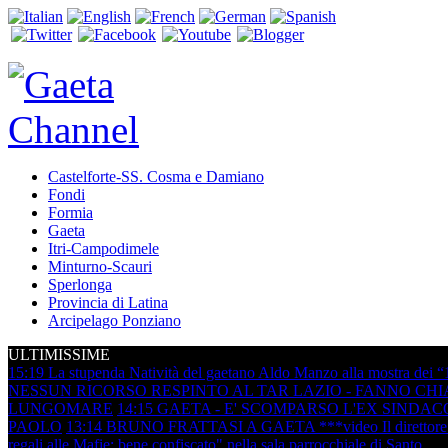
Castelforte-SS. Cosma e Damiano
Fondi
Formia
Gaeta
Itri-Campodimele
Minturno-Scauri
Sperlonga
Provincia di Latina
Arcipelago Ponziano
ULTIMISSIME
15:19
La stupenda Natività del gaetano Aldo Manzo alla mostra dei “
NESSUN RICORSO RESPINTO AL TAR LAZIO - FANNO CHIA
LUNGOMARE
14:15
GAETA - E' SCOMPARSO L'EX SINDAC
PAOLO
13:14
BRUNO FRATTASI A GAETA ***video Il direttore dell'
regali alle Mafie: bene confiscato" nella sala parrocchiale di Santo