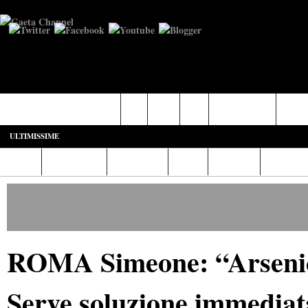
Castelforte-SS. Cosma e Damiano
Fondi
Formia
Gaeta
Itri-Campodimele
Minturn
ULTIMISSIME
Home
Diretta Web
Video/Foto
Italia
Cronaca
Cultura
ROMA Simeone: “Arsenico 
Serve soluzione immediat