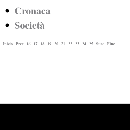
Cronaca
Società
Inizio
Prec
16
17
18
19
20
21
22
23
24
25
Succ
Fine
Powered by
Carangelo