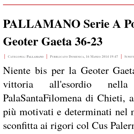
PALLAMANO Serie A Poul
Geoter Gaeta 36-23
Categoria:
Pallamano
Pubblicato Domenica, 16 Marzo 2014 19:47
Scrit
Niente bis per la Geoter Gaet
vittoria all'esordio nel
PalaSantaFilomena di Chieti, a
più motivati e determinati nel m
sconfitta ai rigori col Cus Pale