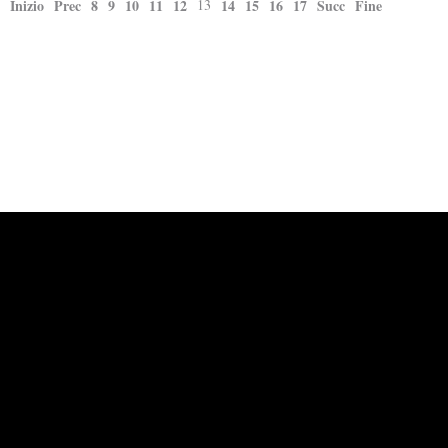
Inizio
Prec
8
9
10
11
12
13
14
15
16
17
Succ
Fine
Powered by
Carangelo