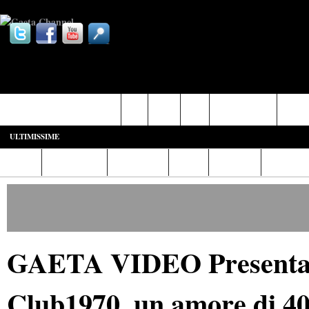
Castelforte-SS. Cosma e Damiano
Fondi
Formia
Gaeta
Itri-Campodimele
Minturn
ULTIMISSIME
Home
Diretta Web
Video/Foto
Italia
Cronaca
Cultura
GAETA VIDEO Presentazi
Club1970, un amore di 40