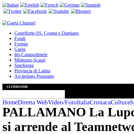
Castelforte-SS. Cosma e Damiano
Fondi
Formia
Gaeta
Itri-Campodimele
Minturno-Scauri
Sperlonga
Provincia di Latina
Arcipelago Ponziano
ULTIMISSIME
Home
Diretta Web
Video/Foto
Italia
Cronaca
Cultura
S
PALLAMANO La Lupo R
si arrende al Teamnetw