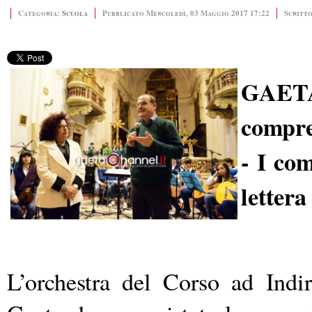
Categoria:
Scuola
Pubblicato Mercoledì, 03 Maggio 2017 17:22
Scritto
GAETA
compre
- I co
lettera
L’orchestra del Corso ad Indi