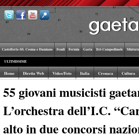
Castelforte-SS. Cosma e Damiano
Fondi
Formia
Gaeta
Itri-Campodimele
Minturn
ULTIMISSIME
Home
Diretta Web
Video/Foto
Italia
Cronaca
Cultura
55 giovani musicisti gaeta
L’orchestra dell’I.C. “Ca
alto in due concorsi nazio