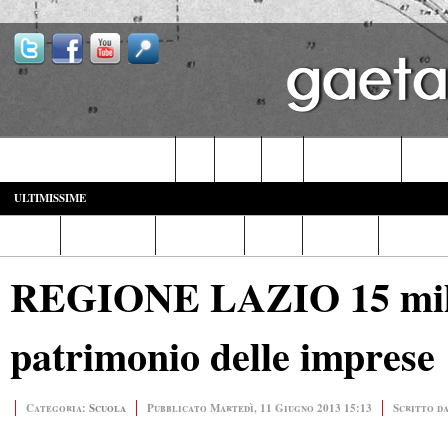
Castelforte-SS. Cosma e Damiano
Fondi
Formia
Gaeta
Itri-Campodimele
Minturn
ULTIMISSIME
Home
Diretta Web
Video/Foto
Italia
Cronaca
Cultura
REGIONE LAZIO 15 milion
patrimonio delle imprese
Categoria:
Scuola
Pubblicato Martedì, 11 Giugno 2013 15:13
Scritto d