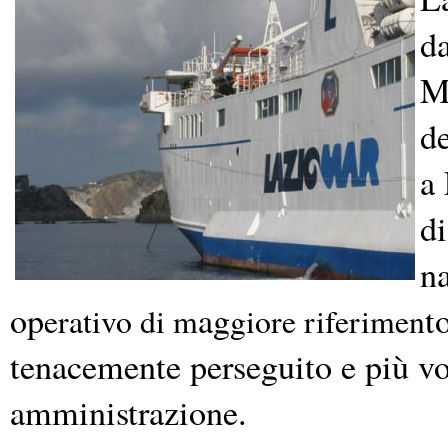
da
M
de
a 
di
na
op
ag
t
erativo di m
giore riferimen
tenacemente perseguito e più vol
amministrazione.