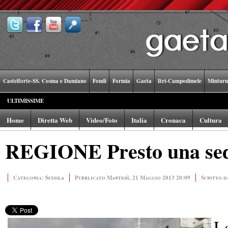
Castelforte-SS. Cosma e Damiano
Fondi
Formia
Gaeta
Itri-Campodimele
Minturn
ULTIMISSIME
Home
Diretta Web
Video/Foto
Italia
Cronaca
Cultura
REGIONE Presto una sed
Categoria:
Scuola
Pubblicato Martedì, 21 Maggio 2013 20:09
Scritto d
L