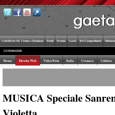
Castelforte-SS. Cosma e Damiano
Fondi
Formia
Gaeta
Itri-Campodimele
Minturn
ULTIMISSIME
Home
Diretta Web
Video/Foto
Italia
Cronaca
Cultura
MUSICA Speciale Sanremo
Violetta